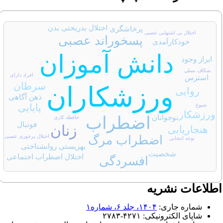
اختلال بدریختی بدن
پرخاشگری
اختلال بی اشتهایی عصبی
پسخوراند عصبی
خودکارآمدی
دانش آموزان
ابراز وجود
شکاف نسلی
افراد دارای
استرس
سرطان
ورزشکاران
روایی
ذهن آگاهی
پایایی
شیوع
ورزشکار
نوجوانان
اضطراب
حافظه کاری
فوتبال
زنان
هنجاریابی
اضطراب مرگ
اختلال پرخوری عصبی
توجه انتخابی
بهزیستی روانشناختی
شخصیت
اختلال اضطراب اجتماعی
افسردگی
طلاعات نشریه
شماره جاری:
۱۴۰۴، جلد ۶، شماره۱
شاپای الکترونیکی:
۲۷۸۳-۴۲۷۱