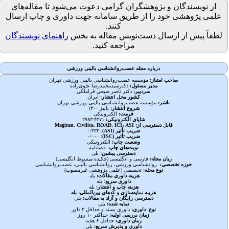
از نویسندگان و پژوهشگران گرامی دعوت می‌شود تا مقاله‌های
علمی پژوهشی خود را از طریق سامانه جهت داوری و چاپ ارسال
کنند.
لطفاً پیش از ارسال دست‌نویس مقاله به بخش
راهنمای نویسندگان
مراجعه کنید.
درباره مجله عصب‌روانشناسی بالینی ورزشی
صاحب امتیاز:
مؤسسه عصب‌روانشناسی بالینی ورزشی تهران
مدیر مسئول:
دکترسیدمحمدرضا علوی‌زاده
سردبیر
:
دکتر ناصر صبحی قراملکی
کشور محل انتشار:
ایران
ناشر
:
مؤسسه عصب‌روانشناسی بالینی ورزشی تهران
شروع انتشار
:
پاییز ۱۴۰۰
فرمت
:
الکترونیکی
شاپای الکترونیکی:
۲‪۷۸۳-۴۲۷۱
قابل دسترسی از:
Magiran, Civilica, ROAD, ICI، ASI
ضریب تأثیر
(ASI)
: ۰/۳۳۳
ضریب تأثیر
(ISC)
: ۰/۰۰۰
وضعیت چاپ
:
الکترونیکی
نوبت‌های چاپ
: فصلنامه
دسترسی پیشین
:
بلی
زبان مجله
:
فارسی و انگلیسی (چکیده مبسوط انگلیسی)
حوزه تخصصی
:
روانشناسی ورزشی، روانشناسی بالینی، عصب‌روانشناسی
نوع مجله
:
تخصصی (علمی پژوهشی غیرمصوب)
هزینه داوری مقالات:
بله
داوری سریع
: بله
هزینه چاپ و انتشار:
بله
هزینه نمایه‌سازی و کدهای بین‌المللی: بله
دسترسی رایگان و آزاد به مقالات
:
بلی
نمایه شده
:
بلی
نوع داوری
:
داوری بسته و حداقل ۲ داور
زمان بررسی اولیه
:
حداکثر ۱۰ روز
زمان داوری
:
حداقل ۶ هفته
داوری و پذیرش سریع
:
بلی