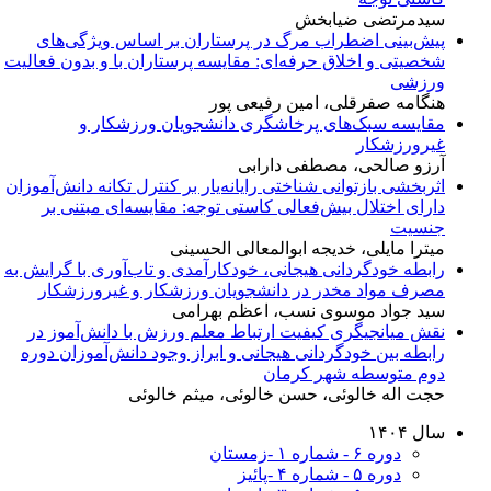
سیدمرتضی ضیابخش
پیش‌بینی اضطراب مرگ در پرستاران بر اساس ویژگی‌های
شخصیتی و اخلاق حرفه‌ای: مقایسه پرستاران با و بدون فعالیت
ورزشی
هنگامه صفرقلی، امین رفیعی پور
مقایسه سبک‌های پرخاشگری دانشجویان ورزشکار و
غیرورزشکار
آرزو صالحی، مصطفی دارابی
اثربخشی بازتوانی شناختی رایانه‌یار بر کنترل تکانه دانش‌آموزان
دارای اختلال بیش‌فعالی کاستی توجه: مقایسه‌ای مبتنی بر
جنسیت
میترا مایلی، خدیجه ابوالمعالی الحسینی
رابطه خودگردانی هیجانی، خودکارآمدی و تاب‌آوری با گرایش به
مصرف مواد مخدر در دانشجویان ورزشکار و غیرورزشکار
سید جواد موسوی نسب، اعظم بهرامی
نقش میانجیگری کیفیت ارتباط معلم ورزش با دانش‌آموز در
رابطه بین خودگردانی هیجانی و ابراز وجود دانش‌آموزان دوره
دوم متوسطه شهر کرمان
حجت اله خالوئی، حسن خالوئی، میثم خالوئی
سال ۱۴۰۴
دوره ۶ - شماره ۱ -زمستان
دوره ۵ - شماره ۴ -پائیز