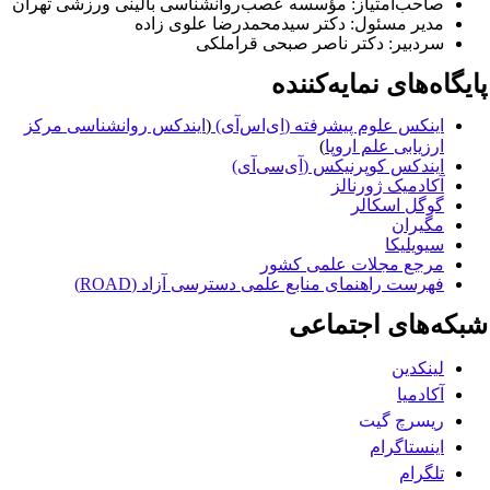
صاحب‌امتیاز: مؤسسه عصب‌روانشناسی بالینی ورزشی تهران
مدیر مسئول: دکتر سیدمحمدرضا علوی زاده
سردبیر: دکتر ناصر صبحی قراملکی
ایگاه‌های نمایه‌کننده
اینکس علوم پیشرفته (اِی‌اس‌آی)
(
ایندکس روانشناسی مرکز
ارزیابی علم اروپا
)
ایندکس کوپرنیکس (آِی‌سی‌آی)
آکادمیک ژورنالز
گوگل اسکالر
مگیران
سیویلیکا
مرجع مجلات علمی کشور
فهرست راهنمای منابع علمی دسترسی آزاد (ROAD)
بکه‌های اجتماعی
لینکدین
آکادمیا
ریسرچ گیت
اینستاگرام
تلگرام