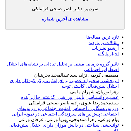
سردبیر: دکتر ناصر صبحی قراملکی
مشاهده ی آخرین شماره
تازه ‌ترین مقاله‌ها
مقالات پر بازدید
آرشیو نشریات
اخبار پایگاه
تاثیر گروه درمانی مبتنی بر تحلیل تبادلی بر نشانه‌های اختلال
اضطراب اجتماعی
مصطفی کریمی نژاد، سیدعبدالمجید بحرینیان
اثربخشی پسخوراند عصبی بر افزایش تمرکز کودکان دارای
اختلال بیش‌فعالی کاستی توجه
زهرا نوریان، شهرام مامی
عصب‌روانشناسی بالینی ورزشی: گذشته، حال، آینده
سیدمحمدرضا علوی زاده، ناصر صبحی قراملکی
ورزش همگانی ، احساس امنیت اجتماعی و ارزش‌های
اجتماعی: پیش‌بین‌های سرزندگی اجتماعی در نمونه ایرانی
پیام ورعی، زهرا ممدوحی، پوریا ورعی، عرفان ورعی
توانبخشی شناختی در دانش‌آموزان دارای اختلال بیش‌فعالی
کاستی توجه