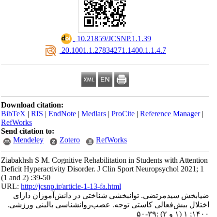
‎ 10.21859/JCSNP.1.1.39
‎ 20.1001.1.27834271.1400.1.1.4.7
Download citation:
BibTeX
|
RIS
|
EndNote
|
Medlars
|
ProCite
|
Reference Manager
|
RefWorks
Send citation to:
Mendeley
Zotero
RefWorks
Ziabakhsh S M. Cognitive Rehabilitation in Students with Attention
Deficit Hyperactivity Disorder. J Clin Sport Neuropsychol 2021; 1
(1 and 2) :39-50
URL:
http://jcsnp.ir/article-1-13-fa.html
ضیابخش سیدمرتضی. توانبخشی شناختی در دانش‌آموزان دارای
اختلال بیش‌فعالی کاستی توجه. عصب‌روانشناسی بالینی ورزشی.
۱۴۰۰; ۱ (۱ و ۲) :۳۹-۵۰