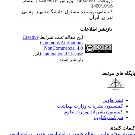
دریافت: 1400/6/21 | پذیرش: 1400/8/16 | انتشار:
1400/10/16
* نشانی نویسنده مسئول: دانشگاه شهید بهشتی،
تهران، ایران
بازنشر اطلاعات
این مقاله تحت شرایط
Creative
Commons Attribution-
NonCommercial 4.0
International License
قابل
بازنشر است.
یگاه های مرتبط
نشر هاوین
کمیسیون نشریات وزارت بهداشت
کمسیون نشریات وزارت علوم
شرکت یکتاوب
مات کلیدی
ریه
,
مجله علمی
,
مقاله علمی
,
روانشناسی
,
عصب روانشناسی
,