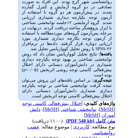
روانشناسی شهر کرج بودند. این افراد به صورت
تصادفی در دو گروه آزمایش و کنترل گمارده
شدند. در پیش‌آزمون هر دو گروه با استفاده از
آزمون توجه یکپارچه دیداری شنیداری ارزیابی
شدند. گروه آزمایشی ۱۲جلسه توانبخشی شناختی
با ابزار پژوهشگر ساخته دریافت کردند. درنهایت در
مرحله پس‌آزمون گروه‌های موردمطالعه با استفاده
از آزمون توجه یکارچه دیداری شنیداری مورد
ارزیابی دوباره قرار گرفتند. داده‌ها در نرم‌افزار
SPSS-۲۲ با روش تحلیل کوواریانس تحلیل شد.
یافته‌ها:
نتایج تحلیل کوواریانس نشان داد که روش
توانبخشی شناختی بر بهبود توجه یکپارچه دیداری
شنیداری در دانش‌آموزان دبستانی دارای اختلال
بیش‌فعالی کاستی توجه روشی اثربخش (۰/۰۵>p)
بوده است.
نتیجه‌گیری:
بر اساس یافته‌های این پروش می‌توان
نتیجه گرفت توانبخشی شناختی بر توجه یکپارچه
دیداری شنیداری دانش‌آموزان دبستانی دارای
اختلال بیش‌فعالی کاستی توجه اثربخش است.
واژه‌های کلیدی:
اختلال بیش‌فعالی کاستی توجه
[
MeSH
]،
توانبخشی شناختی
[
MeSH
]،
دانش
آموزان
[
MeSH
]
متن کامل
[PDF 548 kb]
(۱۱۰۰ دریافت)
نوع مطالعه:
كاربردی
| موضوع مقاله:
عصب
روانشناسی