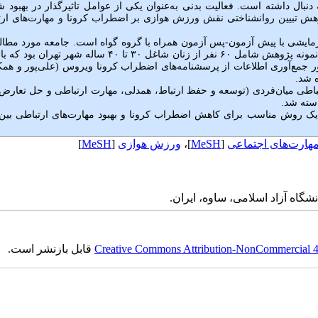
نبال داشته است. فعالیت بدنی به‌عنوان یکی از عوامل تاثیرگذار در بهبود 
وهش تبیین روانشناختی نقش ورزش هوازی بر اضطراب کرونا و مهارت‌های ار
ایشی با پیش آزمون-پس آزمون همراه با گروه گواه است. جامعه مورد مطال
این پژوهش شامل زنان شاغل ۳۰ تا ۴۰ ساله شهر تهران در سال ۱۴۰۰ بود. نمونه پژوهش شامل ۶۰ نفر از زنان شاغل ۳۰ تا ۴۰ سال
علی‌پور و همک
رتباطی میان‌فردی (توسعه و حفظ ارتباط، همدلی، مهارت ارتباطی و حل تعار
سته شد.
 یک روش مناسب برای کاهش اضطراب کرونا و بهبود مهارت‌های ارتباطی بین
هارت‌های اجتماعی
[
MeSH
]،
ورزش هوازی
[
MeSH
]
گاه آزاد اسلامی، ساوه، ایران.
Creative Commons Attribution-NonCommercial 4.0
قابل بازنشر است.