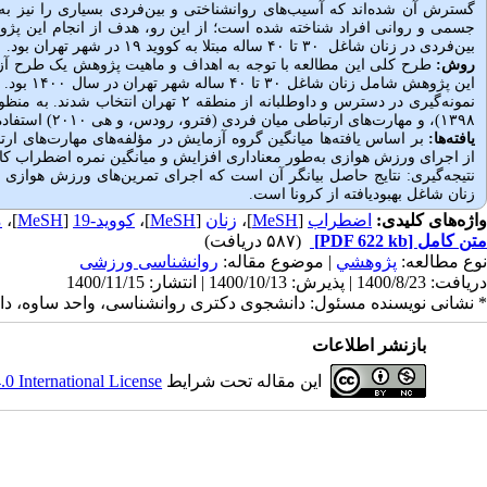
گسترش آن شده‌اند که آسیب‌های روانشناختی و بین‌فردی بسیاری را نیز به د
جسمی و روانی افراد شناخته شده است؛ از این رو، هدف از انجام این پژ
بین‌فردی در زنان شاغل ۳۰ تا ۴۰ ساله مبتلا به کووید ۱۹ در شهر تهران بود.
روش:
طرح کلی این مطالعه با توجه به اهداف و ماهیت پژوهش یک طرح آزم
نمونه‌گیری در دسترس و داوطلبانه از منطقه ۲ تهران انتخاب شدند. به منظور جمع‌آوری اطلاعات از پرسشنامه‌های اضطراب کرونا ویروس (
۱۳۹۸
)، و مهارت‌های ارتباطی میان فردی (فترو، رودس، و هی ۲۰۱۰) استفاده شد.
یافته‌ها:
بر اساس یافته‌ها میانگین گروه آزمایش در مؤلفه‌های مهارت‌های ا
از اجرای ورزش هوازی به‌طور معناداری افزایش و میانگین نمره اضطراب کا
نتیجه‌گیری: نتایج حاصل بیانگر آن است که اجرای تمرین‌های ورزش هوازی
زنان شاغل بهبودیافته از کرونا است.
واژه‌های کلیدی:
اضطراب
[
MeSH
]،
زنان
[
MeSH
]،
کووید-19
[
MeSH
]،
م
متن کامل
[PDF 622 kb]
(۵۸۷ دریافت)
نوع مطالعه:
پژوهشي
| موضوع مقاله:
روانشناسی ورزشی
دریافت: 1400/8/23 | پذیرش: 1400/10/13 | انتشار: 1400/11/15
* نشانی نویسنده مسئول: دانشجوی دکتری روانشناسی، واحد ساوه، دانش
بازنشر اطلاعات
این مقاله تحت شرایط
 International License