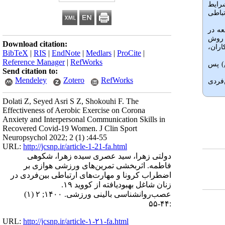
شرایط
تباطی
عه در
ه شهر تهران بود که با روش
Download citation:
اران،
BibTeX
|
RIS
|
EndNote
|
Medlars
|
ProCite
|
Reference Manager
|
RefWorks
ض) پس
Send citation to:
Mendeley
Zotero
RefWorks
‌فردی
Dolati Z, Seyed Asri S Z, Shokouhi F. The
Effectiveness of Aerobic Exercise on Corona
Anxiety and Interpersonal Communication Skills in
Recovered Covid-19 Women. J Clin Sport
Neuropsychol 2022; 2 (1) :44-55
URL:
http://jcsnp.ir/article-1-21-fa.html
دولتی زهرا، سید عصری سیده زهرا، شکوهی
فاطمه. اثربخشی تمرین‌های ورزشی هوازی بر
اضطراب کرونا و مهارت‌های ارتباطی بین‌فردی در
زنان شاغل بهبودیافته از کووید ۱۹.
عصب‌روانشناسی بالینی ورزشی. ۱۴۰۰; ۲ (۱)
:۴۴-۵۵
URL:
http://jcsnp.ir/article-۱-۲۱-fa.html