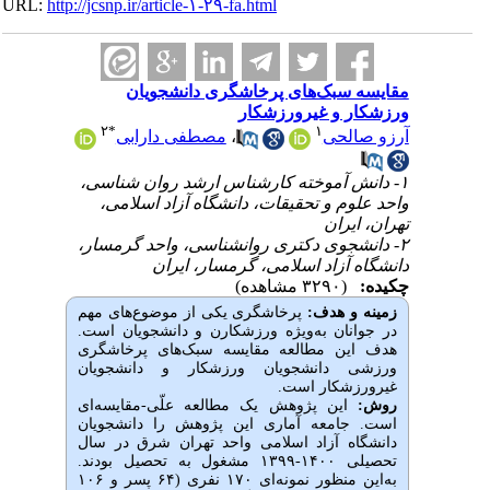
URL:
http://jcsnp.ir/article-۱-۲۹-fa.html
مقایسه سبک‌های پرخاشگری دانشجویان
ورزشکار و غیرورزشکار
۲
*
۱
آرزو صالحی
،
مصطفی دارابی
۱- دانش آموخته کارشناس ارشد روان شناسی،
واحد علوم و تحقیقات، دانشگاه آزاد اسلامی،
تهران، ایران
۲- دانشجوی دکتری روانشناسی، واحد گرمسار،
دانشگاه آزاد اسلامی، گرمسار، ایران
چکیده:
(۳۲۹۰ مشاهده)
زمینه و هدف:
پرخاشگری یکی از موضوع‌های مهم
در جوانان به‌ویژه ورزشکارن و دانشجویان است.
هدف این مطالعه مقایسه سبک‌های پرخاشگری
ورزشی دانشجویان ورزشکار و دانشجویان
غیرورزشکار است.
روش:
این پژوهش یک مطالعه علّی-مقایسه‌­ای
است. جامعه آماری این پژوهش را دانشجویان
دانشگاه آزاد اسلامی واحد تهران شرق در سال
تحصیلی ۱۴۰۰-۱۳۹۹ مشغول به تحصیل بودند.
به‌این منظور نمونه‌ای ۱۷۰ نفری (۶۴ پسر و ۱۰۶