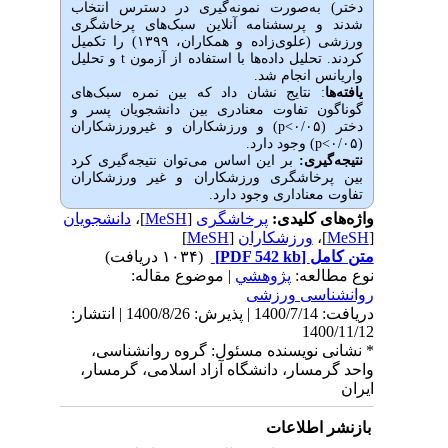
دختر) به‌صورت نمونه‌گیری در دسترس انتخاب
شدند و پرسشنامه آنلاین سبک‌های پرخاشگری
ورزشی (علوی‌زاده و همکاران، ۱۳۹۹) را تکمیل
کردند. تحلیل داده‌ها با استفاده از آزمون t و تحلیل
واریانس انجام شد.
یافته‌ها
: نتایج نشان داد که بین نمره سبک‌های
گوناگون تفاوت معنادری بین دانشجویان پسر و
دختر (۰/۰۵>p) و ورزشکاران و غیرورزشکاران
(۰/۰۵>p) وجود دارد.
نتیجه‌‏گیری:
بر این اساس می‌توان نتیجه‌گیری کرد
بین پرخاشگری ورزشکاران و غیر ورزشکاران
تفاوت معناداری وجود دارد.
واژه‌های کلیدی:
پرخاشگری
[
MeSH
]،
دانشجویان
[
MeSH
]،
ورزشکاران
[
MeSH
]
متن کامل
[PDF 542 kb]
(۱۰۳۴ دریافت)
نوع مطالعه:
پژوهشي
| موضوع مقاله:
روانشناسی ورزشی
دریافت: 1400/7/14 | پذیرش: 1400/8/26 | انتشار:
1400/11/12
* نشانی نویسنده مسئول: گروه روانشناسی،
واحد گرمسار، دانشگاه آزاد اسلامی، گرمسار،
ایران
بازنشر اطلاعات