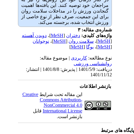
مراجعان خود توصیه کنند.
این یافته‌ها اهمیت
گنجاندن ورزش را در مداخلات سلامت روان
برای این جمعیت، صرف نظر از نوع خاصی از
ورزش انتخاب شده، برجسته می‌کند.
شماره‌ی مقاله: ۳
واژه‌های کلیدی:
دختران
[
MeSH
]،
دویدن آهسته
[
MeSH
]،
سلامت روان
[
MeSH
]،
نوجوانان
[
MeSH
]،
یوگا
[
MeSH
]
نوع مطالعه:
كاربردی
| موضوع مقاله:
روانشناسی ورزشی
دریافت: 1401/5/9 | پذیرش: 1401/8/8 | انتشار:
1401/11/12
بازنشر اطلاعات
این مقاله تحت شرایط
Creative
Commons Attribution-
NonCommercial 4.0
International License
قابل
بازنشر است.
یگاه های مرتبط