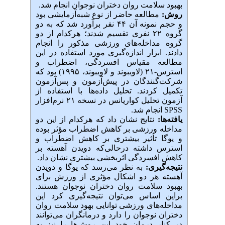
بهبود سلامت روان دختران نوجوان انجام شد.
روش:
مطالعه حاضر از نوع شبه‌آزمایشی بود
و حجم نمونه آن ۴۴ نفر برآورد شد که به دو
گروه ۲۲ نفری تقسیم شدند؛ هرکدام از دو
گروه مداخله‌های ورزشی مذکور را انجام
دادند. ابزار اندازه‌گیری مورد استفاده در این
مطالعه مقیاس افسردگی، اضطراب و
استرس-۲۱ (لاویبوند و لاویبوند، ۱۹۹۵) بود که
شرکت‌گنندگان در پیش‌‌آزمون و پس‌آزمون
تکمیل کردند. تحلیل داده‌ها با استفاده از
آزمون تحلیل کواریانس در نسخه ۲۱ نرم‌افزار
SPSS انجام شد.
یافته‌ها:
نتایج نشان داد که هرکدام از این دو
مداخله ورزشی بر کاهش اضطراب مؤثر بوده
و یوگا تأثیر بیشتری بر کاهش اضطراب و
استرس داشته درحالی‌که دویدن آهسته بر
کاهش افسردگی اثربخشی بیشتری نشان داد.
نتیجه‌گیری:
به نظر می‌رسد که یوگا و دویدن
آهسته هر دو اشکال مؤثری از ورزش برای
بهبود سلامت روان دختران نوجوان هستند.
براین اساس می‌توان نتیجه‌گیری کرد این
مداخله‌های ورزشی توانایی بهود سلامت روان
دختران نوجوان را دارد و درمانگران می‌توانند
در کنار درمان خود این روش‌ها را نیز به