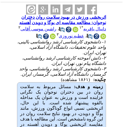
اثربخشی ورزش در بهبود سلامت روان دختران
نوجوان: مطالعه مقایسه ای یوگا و دویدن آهسته
۲
۱
*
دانیال باقریه
،
راشین موسی آقایی
۳
،
عطیه نوروزی
۱- دانشجوی کارشناسی ارشد روانشناسی بالینی،
واحد علوم تحقیقات، دانشگاه آزاد اسلامی،
تهران، ایران.
۲- دانش آموخته کارشناسی ارشد روانشناسی،
دانشگاه پیام نور، تهران، ایران.
۳- دانشجوی کارشناسی ارشد روانشناسی، واحد
گرمسار، دانشگاه آزاد اسلامی، گرمسار، ایران.
چکیده:
(۱۸۶۱ مشاهده)
زمینه و هدف:
مسائل مربوط به سلامت
روان در بین دختران نوجوان یک نگرانی
فزاینده است و ورزش به عنوان یک مداخله
بالقوه پیشنهاد شده است. با این حال،
اثربخشی نسبی انواع گوناگون ورزش، مانند
یوگا و دویدن، در بهبود نتایج سلامت روان در
این گروه نامشخص است. این مطالعه با هدف
مقایسه اثربخشی یوگا و دویدن آهسته در