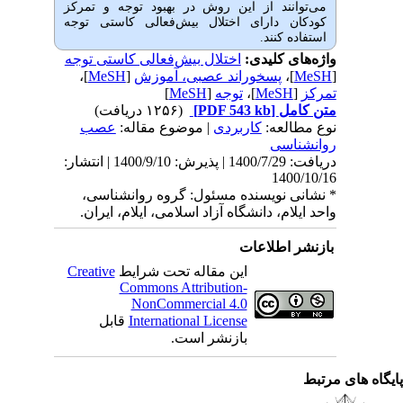
می‌توانند از این روش در بهبود توجه و تمرکز
کودکان دارای اختلال بیش‌فعالی کاستی توجه
استفاده کنند.
واژه‌های کلیدی:
اختلال بیش‌فعالی کاستی توجه
[
MeSH
]،
پسخوراند عصبی، آموزش
[
MeSH
]،
تمرکز
[
MeSH
]،
توجه
[
MeSH
]
متن کامل
[PDF 543 kb]
(۱۲۵۶ دریافت)
نوع مطالعه:
كاربردی
| موضوع مقاله:
عصب
روانشناسی
دریافت: 1400/7/29 | پذیرش: 1400/9/10 | انتشار:
1400/10/16
* نشانی نویسنده مسئول: گروه روانشناسی،
واحد ایلام، دانشگاه آزاد اسلامی، ایلام، ایران.
بازنشر اطلاعات
این مقاله تحت شرایط
Creative
Commons Attribution-
NonCommercial 4.0
International License
قابل
بازنشر است.
یگاه های مرتبط