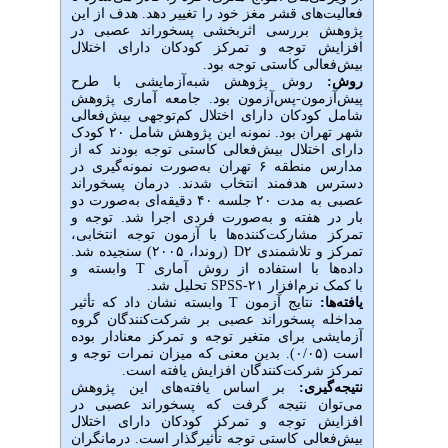
فعالیت‌های قشر مغز خود را تغییر دهد. هدف از این
پژوهش بررسی اثربخشی پسخوراند عصبی در
افزایش توجه و تمرکز کودکان دارای اختلال
بیش‌فعالی کاستی توجه بود.
روش:
روش پژوهش شبه‌آزمایشی با طرح
پیش
آزمون-پس
آزمون بود. جامعه آماری پژوهش
شامل کودکان دارای اختلال کم‌توجهی بیش
فعالی
شهر تهران بود. نمونه این پژوهش شامل ۲۰ کودک
دارای اختلال بیش‌فعالی کاستی توجه بودند که از
مدارس منطقه ۶ تهران به‌صورت نمونه‌گیری در
دسترس هدفمند انتخاب شدند. درمان پسخوراند
عصبی به مدت ۲۰ جلسه ۴۰ دقیقه‌ای به‌صورت دو
بار در هفته و به‌صورت فردی اجرا شد. توجه و
تمرکز مشارکت
کننده
ها با آزمون توجه انتخابی،
تمرکز و تلاشمندی D۲ (روندا، ۲۰۰۵) سنجیده شد.
داده
ها با استفاده از روش آماری
T
وابسته و
با کمک نرم‌افزار
SPSS-۲۱
تحلیل شد.
یافته‌ها:
نتایج آزمون T وابسته نشان داد که تأثیر
مداخله پسخوراند عصبی بر شرکت‌کنندگان گروه
آزمایشی برای متغیر توجه و تمرکز معنادار بوده
است (۰/۰۵). بدین معنی که میزان نمرات توجه و
تمرکز شرکت‌کنندگان افزایش یافته است.
نتیجه‌گیری:
بر اساس یافته
های این پژوهش
می
توان نتیجه گرفت که پسخوراند عصبی در
افزایش توجه و تمرکز کودکان دارای اختلال
بیش‌فعالی کاستی توجه تأثیرگذار است. درمانگران