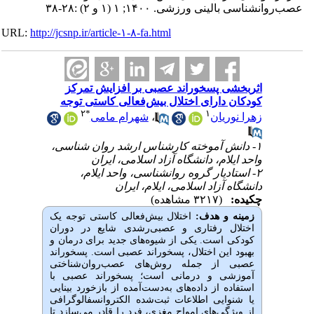
عصب‌روانشناسی بالینی ورزشی. ۱۴۰۰; ۱ (۱ و ۲) :۲۸-۳۸
URL:
http://jcsnp.ir/article-۱-۸-fa.html
اثربخشی پسخوراند عصبی بر افزایش تمرکز
کودکان دارای اختلال بیش‌فعالی کاستی توجه
۲
*
۱
زهرا نوریان
،
شهرام مامی
۱- دانش آموخته کارشناس ارشد روان شناسی،
واحد ایلام، دانشگاه آزاد اسلامی، ایران
۲- استادیار گروه روانشناسی، واحد ایلام،
دانشگاه آزاد اسلامی، ایلام، ایران
چکیده:
(۳۲۱۷ مشاهده)
زمینه و هدف:
اختلال بیش‌فعالی کاستی توجه یک
اختلال رفتاری و عصبی‌رشدی شایع در دوران
کودکی است.
یکی از شیوه
های جدید برای درمان و
بهبود این اختلال، پسخوراند عصبی است. پسخوراند
عصبی از جمله روش
های عصب‌روان‌شناختی
آموزشی و درمانی است؛ پسخوراند عصبی با
استفاده از داده‌های به‌دست‌آمده از بازخورد بینایی
یا شنوایی اطلاعات ثبت‌شده الکتروانسفالوگرافی
از ویژگی‌های امواج مغزی، فرد را قادر می‌سازد تا