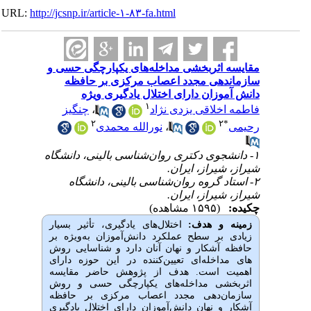
URL:
http://jcsnp.ir/article-۱-۸۳-fa.html
مقایسه اثربخشی مداخله‌های یکپارچگی حسی و
سازماندهی مجدد اعصاب مرکزی بر حافظه
دانش آموزان دارای اختلال یادگیری ویژه
۱
فاطمه اخلاقی یزدی نژاد
،
چنگیز
۲
۲
*
رحیمی
،
نورالله محمدی
۱- دانشجوی دکتری روان‌شناسی بالینی، دانشگاه
شیراز، شیراز، ایران.
۲- استاد گروه روان‌شناسی بالینی، دانشگاه
شیراز، شیراز، ایران.
چکیده:
(۱۵۹۵ مشاهده)
زمینه و هدف:
اختلال‌های یادگیری، تأثیر بسیار
زیادی بر سطح عملکرد دانش‌آموزان به‌ویژه بر
حافظه آشکار و نهان آنان دارد و شناسایی روش­‌
های مداخله­‌ای تعیین‌کننده در این حوزه دارای
اهمیت است. هدف از پژوهش حاضر مقایسه
اثربخشی مداخله‌های یکپارچگی حسی و روش
سازمان‌دهی مجدد اعصاب مرکزی بر حافظه
آشکار و نهان دانش‌آموزان دارای اختلال یادگیری