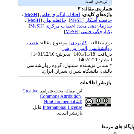
اثربخش است.
شماره‌ی مقاله: ۳
واژه‌های کلیدی:
اختلال یادگیری خاص
[
MeSH
]،
حافظه آشکار
[
MeSH
]،
حافظه نهان
[
MeSH
]،
سازمان‌دهی مجدد اعصاب مرکزی
[
MeSH
]،
یکپارچگی حسی
[
MeSH
]
نوع مطالعه:
كاربردی
| موضوع مقاله:
عصب
روانشناسی بالینی ورزشی
دریافت: 1401/11/18 | پذیرش: 1401/12/10 |
انتشار: 1402/2/11
* نشانی نویسنده مسئول: گروه روان‌شناسی
بالینی، دانشگاه شیراز، شیراز، ایران.
بازنشر اطلاعات
این مقاله تحت شرایط
Creative
Commons Attribution-
NonCommercial 4.0
International License
قابل
بازنشر است.
یگاه های مرتبط