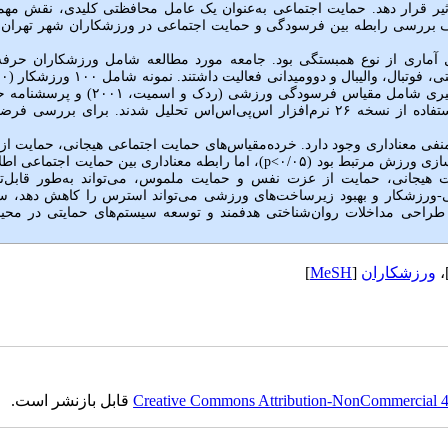
ر قرار دهد. حمایت اجتماعی به‌عنوان یک عامل محافظتی کلیدی، نقش مهم
 بررسی رابطه بین فرسودگی و حمایت اجتماعی در ورزشکاران شهر تهران ا
آماری از نوع همبستگی بود. جامعه مورد مطالعه شامل ورزشکاران حرفه‌
و ۵۰ زن) بود که با روش نمونه‌گیری هدفمند انتخاب شدند. ابزارهای اندازه‌گیری شامل مقیاس فرسودگی ورزشی 
اجتماعی ادراک‌شده در ورزش (فریمن و همکاران، ۲۰۱۱) بود. داده‌ها با استفاده از نسخه ۲۶ نرم‌افزار اس‌پی‌اس‌اس تحلیل شدند. برای برر
نفی معناداری وجود دارد. خرده‌مقیاس‌های حمایت اجتماعی هیجانی، حمایت ا
نفس و حمایت ملموس به‌طور ویژه با کاهش فرسودگی هیجانی و بی‌ارزش‌سازی ورزش مرتبط بود (۰/۰۵>p)، اما رابطه معناداری بین حمایت ا
ت هیجانی، حمایت از عزت نفس و حمایت ملموس، می‌تواند به‌طور قابل‌ت
-ورزشکار و بهبود زیرساخت‌های ورزشی می‌تواند استرس را کاهش دهد، س
یت طراحی مداخلات روان‌شناختی هدفمند و توسعه سیستم‌های حمایتی در محی
]
ورزشکاران
[
MeSH
]
Creative Commons Attribution-NonCommercial 4.0
قابل بازنشر است.