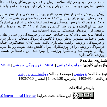
مشخص می‌شود و می‌تواند سلامت روان و عملکرد ورزشکاران را تحت تأثی
کاهش استرس و بهبود سلامت روان ورزشکاران دارد. پژوهش حاضر با هدف
شد.
روش
: پژوهش حاضر از نظر هدف کاربردی، از نوع کمی و از نظر تحلیل 
پژوهش از آزمون‌های همبستگی پیرسون استفاده شد.
یافته‌ها
: نتایج نشان داد که بین حمایت اجتماعی و فرسودگی ورزشی رابطه م
و فرسودگی ورزشی رابطه معناداری یافت نشد (۰/۰۵
نتیجه‌گیری
: حمای
فرسودگی ورزشی را در ورزشکاران تهران کاهش دهد. تقویت روابط مربی
روان را تقویت کند و عملکرد ورزشی را بهبود دهد. این یافته‌ها بر اهم
ورزشی تأکید دارند.
شماره‌ی مقاله: ۶
واژه‌های کلیدی:
حمایت اجتماعی
[
MeSH
]،
فرسودگی ورزشی
[
MeSH
،
نوع مطالعه:
پژوهشي
| موضوع مقاله:
روانشناسی ورزشی
دریافت: 1403/4/14 | پذیرش: 1403/5/29 | انتشار: 1403/7/10
بازنشر اطلاعات
این مقاله تحت شرایط
 International License