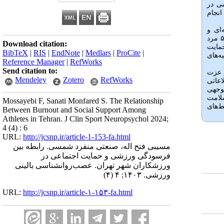
ی در
نجام
ای و
نیمه‌حرفه‌ای شهر تهران در سال ۱۴۰۲بود که در رشته‌های ورزشی نظیر کشتی، فوتبال، والیبال و دوومیدانی فعالیت داشتند. نمونه شامل ۱۰۰ ورزشکار (۵۰ مرد
Download citation:
(ردک و اسمیت، ۲۰۰۱) و پرسشنامه حمایت
BibTeX
|
RIS
|
EndNote
|
Medlars
|
ProCite
|
سی فرضیه‌های
Reference Manager
|
RefWorks
Send citation to:
ز عزت
Mendeley
Zotero
RefWorks
جتماعی اطلاعاتی
وجهی
لامت
Mossayebi F, Sanati Monfared S. The Relationship
ط‌های
Between Burnout and Social Support Among
Athletes in Tehran. J Clin Sport Neuropsychol 2024;
4 (4) : 6
URL:
http://jcsnp.ir/article-1-153-fa.html
مسیبی فتح اله، صنعتی منفرد شمسی. رابطه بین
فرسودگی ورزشی و حمایت اجتماعی در
ورزشکاران شهر تهران. عصب‌روانشناسی بالینی
ورزشی. ۱۴۰۳; ۴ (۴)
URL:
http://jcsnp.ir/article-۱-۱۵۳-fa.html