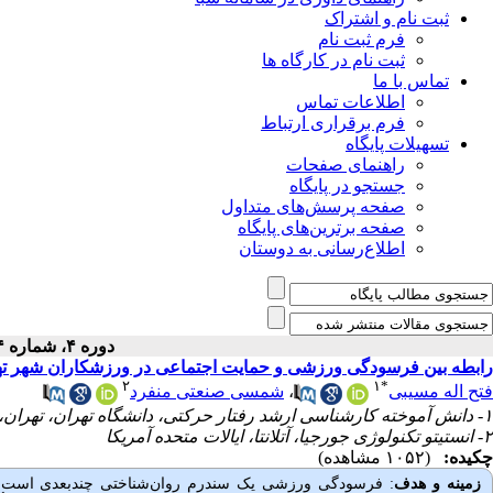
ثبت نام و اشتراک
فرم ثبت نام
ثبت نام در کارگاه ها
تماس با ما
اطلاعات تماس
فرم برقراری ارتباط
تسهیلات پایگاه
راهنمای صفحات
جستجو در پایگاه
صفحه پرسش‌های متداول
صفحه برترین‌های پایگاه
اطلاع‌رسانی به دوستان
دوره ۴، شماره ۴ - ( پائیز ۱۴۰۳ )
رابطه بین فرسودگی ورزشی و حمایت اجتماعی در ورزشکاران شهر ته
۲
۱
*
فتح اله مسیبی
،
شمسی صنعتی منفرد
۱- دانش آموخته کارشناسی ارشد رفتار حرکتی، دانشگاه تهران، تهران، ایران
۲- انستیتو تکنولوژی جورجیا، آتلانتا، ایالات متحده آمریکا
چکیده:
(۱۰۵۲ مشاهده)
زمینه و هدف
: فرسودگی ورزشی یک سندرم روان‌شناختی چندبعدی است