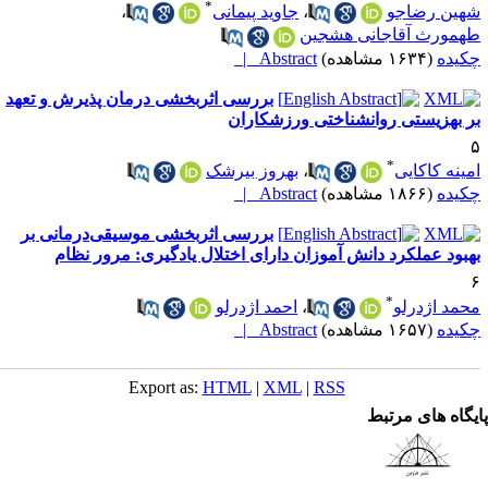
*
هین رضاجو
،
جاوید پیمانی
،
همورث آقاجانی هشجین
کیده
(۱۶۳۴ مشاهده)
Abstract |
بررسی اثربخشی درمان پذیرش و تعهد
ر بهزیستی روانشناختی ورزشکاران
*
مینه کاکایی
،
بهروز بیرشک
کیده
(۱۸۶۶ مشاهده)
Abstract |
بررسی اثربخشی موسیقی‌درمانی بر
هبود عملکرد دانش آموزان دارای اختلال یادگیری: مرور نظام
*
حمد اژدرلو
،
احمد اژدرلو
کیده
(۱۶۵۷ مشاهده)
Abstract |
Export as:
HTML
|
XML
|
RSS
یگاه های مرتبط