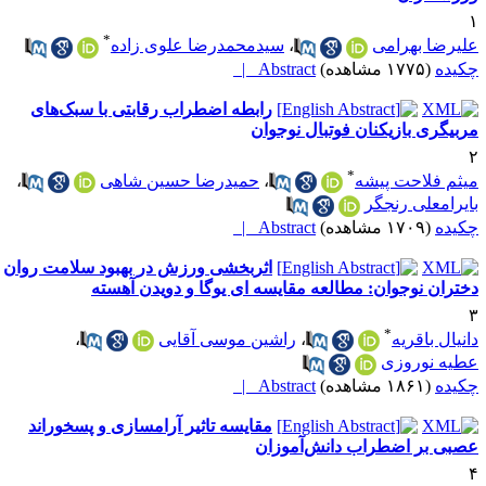
*
لیرضا بهرامی
،
سیدمحمدرضا علوی زاده
کیده
(۱۷۷۵ مشاهده)
Abstract |
رابطه اضطراب رقابتی با سبک‌های
ربیگری بازیکنان فوتبال نوجوان
*
یثم فلاحت پیشه
،
حمیدرضا حسین شاهی
،
ایرامعلی رنجگر
کیده
(۱۷۰۹ مشاهده)
Abstract |
اثربخشی ورزش در بهبود سلامت روان
ختران نوجوان: مطالعه مقایسه ای یوگا و دویدن آهسته
*
انیال باقریه
،
راشین موسی آقایی
،
طیه نوروزی
کیده
(۱۸۶۱ مشاهده)
Abstract |
مقایسه تاثیر آرامسازی و پسخوراند
صبی بر اضطراب دانش‌آموزان