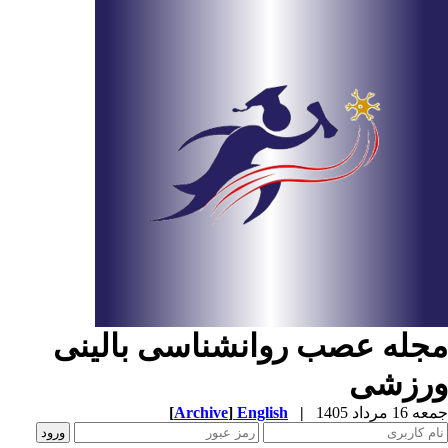
جله عصب روانشناسی بالینی
رزشی
1 مرداد 1405
|
English
]
Archive
[