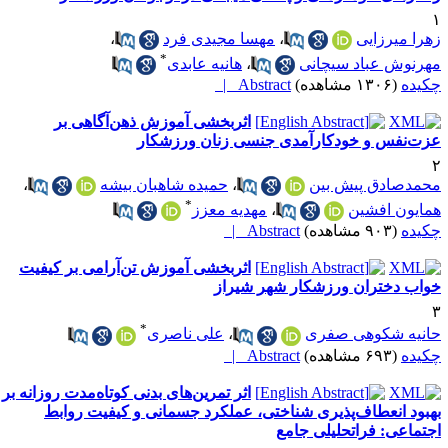
هرا میرزایی
،
مهسا مجیدی فرد
،
*
هرنوش عباد سیچانی
،
هانیه عابدی
کیده
(۱۳۰۶ مشاهده)
Abstract |
اثربخشی آموزش ذهن‌آگاهی بر
زت‌نفس و خودکارآمدی جنسی زنان ورزشکار
حمدصادق پیش بین
،
حمیده شاهبان بیشه
،
*
مایون افشین
،
مهدیه معزز
کیده
(۹۰۳ مشاهده)
Abstract |
اثربخشی آموزش تن‌آرامی بر کیفیت
واب دختران ورزشکار شهر شیراز
*
انیه شکوهی صفری
،
علی ناصری
کیده
(۶۹۳ مشاهده)
Abstract |
اثر تمرین‌های بدنی کوتاه‌مدت روزانه بر
هبود انعطاف‌پذیری شناختی، عملکرد جسمانی و کیفیت روابط
جتماعی: فراتحلیلی جامع