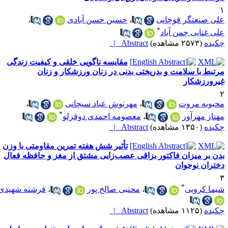
لی صنعتگر قوچانی
،
حسین حسن آبادی
،
*
لی غنایی چمن آباد
کیده
(۲۵۷۳ مشاهده)
Abstract |
مقایسه ناگویی خلقی و کیفیت زندگی
رتبط با سلامت و بدریختی بدنی در زنان ورزشکار و زنان
یرورزشکار
حبوبه مروت
،
مهرنوش عباد سیچانی
،
*
هناز مهرآور
،
معصومه احمدی دوقزلو
کیده
(۱۳۵۰ مشاهده)
Abstract |
تأثیر شش هفته تمرین مقاومتی با وزن
دن بر میزان فاکتور بزاقی عصب‌زایی مشتق از مغز و حافظه فعال
ختران نوجوان
*
یما کروبی
،
محتبی صالح پور
،
فرشته شهیدی
کیده
(۱۱۲۵ مشاهده)
Abstract |