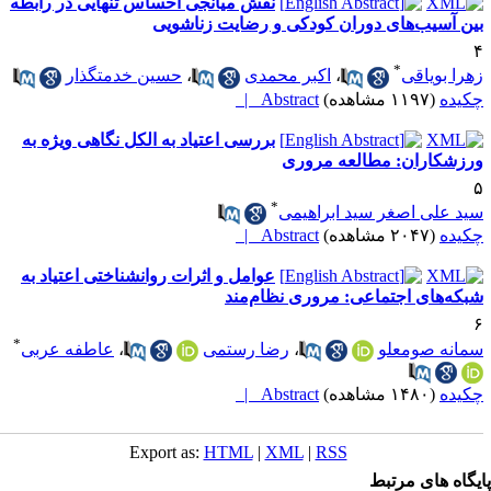
نقش میانجی احساس تنهایی در رابطه
ین آسیب‌های دوران کودکی و رضایت زناشویی
*
هرا بویاقی
،
اکبر محمدی
،
حسین خدمتگذار
کیده
(۱۱۹۷ مشاهده)
Abstract |
بررسی اعتیاد به الکل نگاهی ویژه به
رزشکاران: مطالعه مروری
*
ید علی اصغر سید ابراهیمی
کیده
(۲۰۴۷ مشاهده)
Abstract |
عوامل و اثرات روانشناختی اعتیاد به
بکه‌های اجتماعی: مروری نظام‌مند
*
مانه صومعلو
،
رضا رستمی
،
عاطفه عربی
کیده
(۱۴۸۰ مشاهده)
Abstract |
Export as:
HTML
|
XML
|
RSS
یگاه های مرتبط