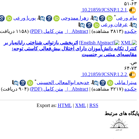
۶۳-
‎ 10.21859/JCSNP.1.2.1
*
یام ورعی
،
زهرا ممدوحی
،
پوریا ورعی
،
عرفان ورعی
کیده
(۳۸۱۳ مشاهده)
|
Abstract |
متن کامل (PDF)
(۱۱۵۸ دریافت)
اثربخشی بازتوانی شناختی رایانه‌یار بر
نترل تکانه دانش‌آموزان دارای اختلال بیش‌فعالی کاستی توجه:
قایسه‌ای مبتنی بر جنسیت
.
۷۳-
‎ 10.21859/JCSNP.1.2.2
*
یترا مایلی
،
خدیجه ابوالمعالی الحسینی
کیده
(۳۲۱۷ مشاهده)
|
Abstract |
متن کامل (PDF)
(۹۰۴ دریافت)
Export as:
HTML
|
XML
|
RSS
یگاه های مرتبط