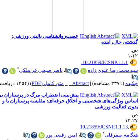
عصب‌روانشناسی بالینی ورزشی:
ذشته، حال، آینده
.
۱۲
‎ 10.21859/JCSNP.1.1.1
*
یدمحمدرضا علوی زاده
،
ناصر صبحی قراملکی
کیده
(۳۳۷۱ مشاهده)
|
Abstract |
متن کامل (PDF)
(۱۲۵۴ دریافت)
پیش‌بینی اضطراب مرگ در پرستاران بر
ساس ویژگی‌های شخصیتی و اخلاق حرفه‌ای: مقایسه پرستاران با و
دون فعالیت ورزشی
.
۲۷-
‎ 10.21859/JCSNP.1.1.13
*
نگامه صفرقلی
،
امین رفیعی پور