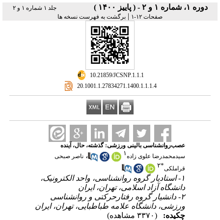
دوره ۱، شماره ۱ و ۲ - ( پاییز ۱۴۰۰ )
جلد ۱ شماره ۱ و ۲
|
صفحات ۱۲-۱
برگشت به فهرست نسخه ها
‎ 10.21859/JCSNP.1.1.1
‎ 20.1001.1.27834271.1400.1.1.1.4
عصب‌روانشناسی بالینی ورزشی: گذشته، حال، آینده
۱
،
سیدمحمدرضا علوی زاده
ناصر صبحی
۲
*
قراملکی
۱- استادیار گروه روانشناسی، واحد الکترونیک،
دانشگاه آزاد اسلامی، تهران، ایران
۲- دانشیار گروه رفتارحرکتی و روانشناسی
ورزشی، دانشگاه علامه طباطبایی، تهران، ایران
چکیده:
(۳۳۷۰ مشاهده)