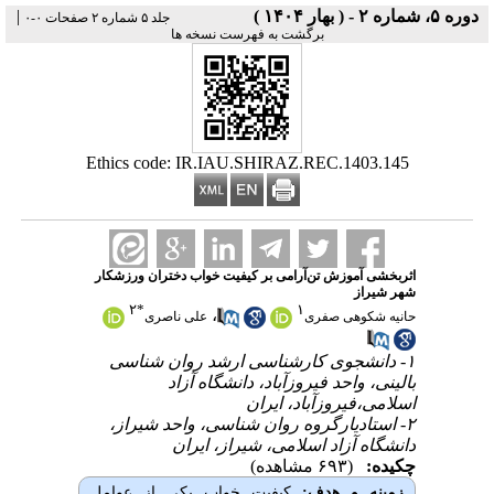
دوره ۵، شماره ۲ - ( بهار ۱۴۰۴ )
|
جلد ۵ شماره ۲ صفحات ۰-۰
برگشت به فهرست نسخه ها
Ethics code: IR.IAU.SHIRAZ.REC.1403.145
اثربخشی آموزش تن‌آرامی بر کیفیت خواب دختران ورزشکار
شهر شیراز
۲
*
۱
،
حانیه شکوهی صفری
علی ناصری
۱- دانشجوی کارشناسی ارشد روان شناسی
بالینی، واحد فیروزآباد، دانشگاه آزاد
اسلامی،فیروزآباد، ایران
۲- استادیارگروه روان شناسی، واحد شیراز،
دانشگاه آزاد اسلامی، شیراز، ایران
چکیده:
(۶۹۳ مشاهده)
زمینه و هدف:
کیفیت خواب یکی از عوامل