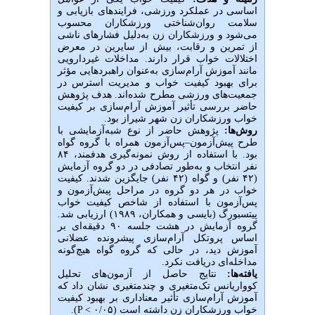
اساسی در عملکرد ورزشی، فرایندهای بازیابی و
سلامت روان‌شناختی ورزشکاران محسوب
می‌شود و ورزشکاران زن به‌دلیل فشارهای ناشی
از تمرین و رقابت، بیش از سایرین در معرض
اختلالات خواب قرار دارند. مداخلات غیردارویی
مانند آموزش آرام‌سازی به‌عنوان راهبردهایی مؤثر
برای بهبود کیفیت خواب و مدیریت استرس در
جمعیت‌های ورزشی مطرح شده‌اند. هدف پژوهش
حاضر بررسی تأثیر آموزش آرام‌سازی بر کیفیت
خواب ورزشکاران زن شهر شیراز بود.
روش‌ها:
پژوهش حاضر از نوع شبه‌آزمایشی با
طرح پیش‌آزمون–پس‌آزمون همراه با گروه گواه
بود. با استفاده از روش نمونه‌گیری هدفمند، ۸۴
نفر انتخاب و به‌طور تصادفی در دو گروه آزمایش
(۴۲ نفر) و گواه (۴۲ نفر) جایگزین شدند. کیفیت
خواب در هر دو گروه در مراحل پیش‌آزمون و
پس‌آزمون با استفاده از شاخص کیفیت خواب
پیتسبورگ (بایسی و همکاران، ۱۹۸۹) ارزیابی شد.
گروه آزمایش در هشت جلسه ۹۰ دقیقه‌ای بر
اساس پروتکل آرام‌سازی پیشرونده عضلانی
آموزش دید، در حالی که گروه گواه هیچ‌گونه
مداخله‌ای دریافت نکرد.
یافته‌ها:
نتایج حاصل از آزمون‌های تحلیل
کوواریانس تک‌متغیری و چندمتغیری نشان داد که
آموزش آرام‌سازی تأثیر معناداری بر بهبود کیفیت
خواب ورزشکاران زن داشته است (P < ۰/۰۵).