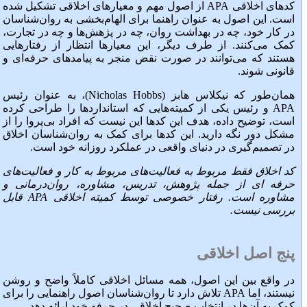
کدهای اخلاقی APA از اصول مهم و معیارهای اخلاقی تشکیل شده
است. این اصول به عنوان راهنما برای الهام‌بخشی به روان‌شناسان
در کار خود، چه در بهداشت روان، چه در پژهش‌ها و چه در تجارت،
کمک می‌کنند. از طرف دیگر، این معیارها انتظار از رفتارهایی
هستند که می‌توانند در صورت نقض منجر به پیامدهای حرفه‌ای و
قانونی شوند.
همان‌طور که نیکلاس هابز (Nicholas Hobbs)، به عنوان رئیس
APA و رئیس یکی از کمیته‌هایی که استانداردها را طراحی کرده
است، توضیح داده، هدف این کدها این نیست که افراد بی‌پروا را از
مشکل دور نگه دارید. این کدها برای کمک به روان‌شناسان اخلاق
در تصمیم‌گیری در دنیای واقعی در عملکرد روزانه خود است.
کد اخلاق فقط مربوط به فعالیت‌های مربوط به کار و فعالیت‌های
حرفه ای از جمله پژوهش، تدریس، مشاوره، روان‌درمانی و
مشاوره است. رفتار خصوصی توسط کمیته اخلاقی APA
قابل
بررسی نیست.
پنج اصل اخلاقی
در واقع بین این اصول، همه مسائل اخلاقی کاملاً واضح و روشن
نیستند، اما APA تلاش دارد تا روان‌شناسان اصول راهنمایی را برای
کمک به آن‌ها در انتخاب صحیح اخلاقی در حرفه خود ارائه دهد.