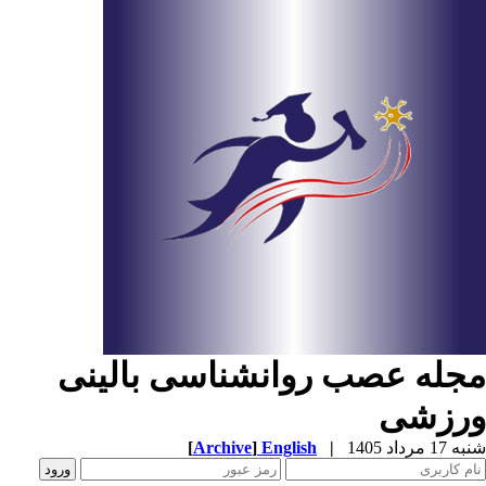
جله عصب روانشناسی بالینی
رزشی
1 مرداد 1405
|
English
]
Archive
[