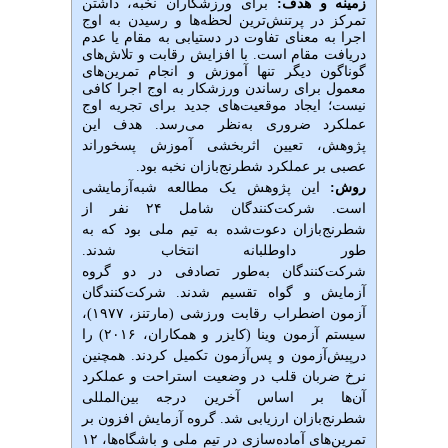
زمینه و هدف:
برای ورزشکاران نخبه، داشتن
تمرکز در پرتنش‌ترین لحظه‌ها و رسیدن به اوج
اجرا به معنای تفاوت در دستیابی به مقام یا عدم
دریافت مقام است. با افزایش رقابت و تلاش‌های
گوناگون دیگر تنها آموزش و انجام تمرین‌های
معمول برای رساندن ورزشکار به اوج اجرا کافی
نیست؛ ایجاد موقعیت‌های جدید برای تجریه اوج
عملکرد ضروری به‌نظر می‌رسد. هدف
این
پژوهش، تعیین اثربخشی آموزش پسخوراند
عصبی بر عملکرد شطرنج‌بازان نخبه بود.
روش:
این پژوهش یک مطالعه شبه‌آزمایشی
است. شرکت‌کنندگان شامل ۲۴ نفر از
شطرنج‌بازان دعوت‌شده به تیم ملی بود که به
طور داوطلبانه انتخاب شدند.
شرکت‌کنندگان به‌طور تصادفی در دو گروه
آزمایش و گواه تقسیم شدند. شرکت‌کنندگان
آزمون اضطراب رقابت ورزشی (مارتنز، ۱۹۷۷)،
سیستم آزمون وینا (کایزر و همکاران، ۲۰۱۶) را
درپیش‌آزمون و پس‌آزمون تکمیل کردند. همچنین
نرخ ضربان قلب در وضعیت استراحت و عملکرد
آن‌ها بر اساس آخرین درجه بین‌المللی
شطرنج‌بازان ارزیابی شد. گروه آزمایش افزون بر
تمرین‌های آماده‌سازی در تیم ملی و باشگاه‌ها، ۱۲