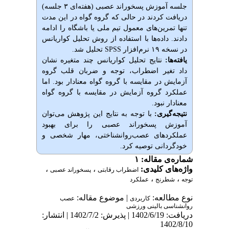
جلسه آموزش پسخوراند عصبی (هفته‌ای ۳ جلسه)
دریافت کردند در حالی که گروه گواه در این مدت
تنها تمرین‌های معمول تیم ملی یا باشگاه را ادامه
دادند. داده‌ها با استفاده از روش تحلیل کواریانس
در نسخه ۱۹ نرم‌افزار SPSS تحلیل شد.
یافته‌ها:
نتایج تحلیل کواریانس چند متغیره نشان
داد تغیر اضطراب، توجه و ضربان قلب گروه
آزمایش در مقایسه با گروه گواه معنادار بود. اما
عملکرد گروه آزمایش در مقایسه با گروه گواه
معنادار نبود.
نتیجه‌گیری:
با توجه به نتایج این پژوهش می‌توان
آموزش پسخوراند عصبی را برای بهبود
عملکردهای عصب‌روانشناختی، مهار شخصی و
خودگردانی توصیه کرد.
شماره‌ی مقاله: ۱
واژه‌های کلیدی:
،
،
اضطراب رقابتی
پسخوراند عصبی
،
،
توجه
شطرنج
عملکرد
نوع مطالعه:
| موضوع مقاله:
كاربردی
عصب
روانشناسی بالینی ورزشی
دریافت: 1402/6/19 | پذیرش: 1402/7/2 | انتشار:
1402/8/10