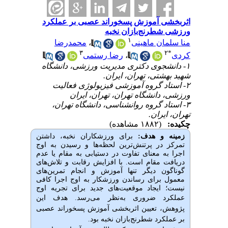
اثربخشی آموزش پسخوراند عصبی بر عملکرد
ورزشی شطرنج‌بازان نخبه
۱
منا سلمان ماهینی
،
محمدرضا
۳
۲
*
کردی
،
رضا رستمی
۱- دانشجوی دکتری مدیریت ورزشی، دانشگاه
شهید بهشتی، تهران، ایران.
۲- استاد گروه آموزشی فیزیولوژی فعالیت
ورزشی، دانشگاه تهران، تهران، ایران
۳- استاد گروه روانشناسی، دانشگاه تهران،
تهران، ایران.
چکیده:
(۱۸۸۲ مشاهده)
زمینه و هدف:
برای ورزشکاران نخبه، داشتن
تمرکز در پرتنش‌ترین لحظه‌ها و رسیدن به اوج
اجرا به معنای تفاوت در دستیابی به مقام یا عدم
دریافت مقام است. با افزایش رقابت و تلاش‌های
گوناگون دیگر تنها آموزش و انجام تمرین‌های
معمول برای رساندن ورزشکار به اوج اجرا کافی
نیست؛ ایجاد موقعیت‌های جدید برای تجریه اوج
عملکرد ضروری به‌نظر می‌رسد. هدف
این
پژوهش، تعیین اثربخشی آموزش پسخوراند عصبی
بر عملکرد شطرنج‌بازان نخبه بود.