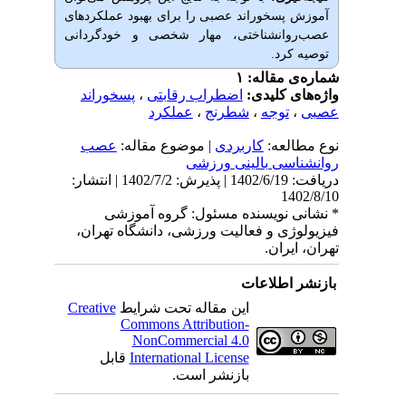
آموزش پسخوراند عصبی را برای بهبود عملکردهای
عصب‌روانشناختی، مهار شخصی و خودگردانی
توصیه کرد.
شماره‌ی مقاله: ۱
واژه‌های کلیدی:
اضطراب رقابتی
،
پسخوراند
عصبی
،
توجه
،
شطرنج
،
عملکرد
نوع مطالعه:
كاربردی
| موضوع مقاله:
عصب
روانشناسی بالینی ورزشی
دریافت: 1402/6/19 | پذیرش: 1402/7/2 | انتشار:
1402/8/10
* نشانی نویسنده مسئول: گروه آموزشی
فیزیولوژی و فعالیت ورزشی، دانشگاه تهران،
تهران، ایران.
بازنشر اطلاعات
این مقاله تحت شرایط
Creative
Commons Attribution-
NonCommercial 4.0
International License
قابل
بازنشر است.