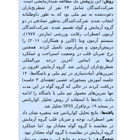
روش:
این پژوهش یک مطالعه شبه‌آزمایشی است.
شرکت‌کنندگان شامل ۲۴ نفر از شطرنج‌بازان
دعوت‌شده به تیم ملی بود که به طور داوطلبانه
انتخاب شدند. شرکت‌کنندگان به‌طور تصادفی در دو
گروه آزمایش و گواه تقسیم شدند. شرکت‌کنندگان
آزمون اضطراب رقابت ورزشی (مارتنز، ۱۹۷۷)،
سیستم آزمون وینا (کایزر و همکاران، ۲۰۱۶) را
درپیش‌آزمون و پس‌آزمون تکمیل کردند. همچنین
نرخ ضربان قلب در وضعیت استراحت و عملکرد
آن‌ها بر اساس آخرین درجه بین‌المللی
شطرنج‌بازان ارزیابی شد. گروه آزمایش افزون بر
تمرین‌های آماده‌سازی در تیم ملی و باشگاه‌ها، ۱۲
جلسه آموزش پسخوراند عصبی (هفته‌ای ۳ جلسه)
دریافت کردند در حالی که گروه گواه در این مدت
تنها تمرین‌های معمول تیم ملی یا باشگاه را ادامه
دادند. داده‌ها با استفاده از روش تحلیل کواریانس
در نسخه ۱۹ نرم‌افزار SPSS تحلیل شد.
یافته‌ها:
نتایج تحلیل کواریانس چند متغیره نشان داد
تغیر اضطراب، توجه و ضربان قلب گروه آزمایش
در مقایسه با گروه گواه معنادار بود. اما عملکرد
گروه آزمایش در مقایسه با گروه گواه معنادار نبود.
نتیجه‌گیری:
با توجه به نتایج این پژوهش می‌توان