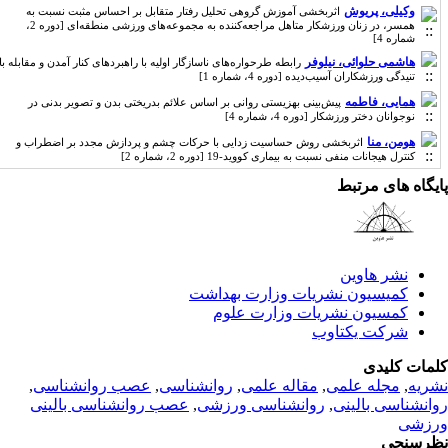
وکیلی، پریوش
اثربخشی آموزش گروهی تحلیل رفتار متقابل بر احساس مثبت نسبت به
همسر، در زنان ورزشکار متاهل مراجعه‌کننده به مجموعه‌های ورزشی منطقه‌ای [دوره 2،
شماره 4]
هاشمی حلوائی، نیلوفر
رابطه طرحواره‌های ناسازگار اولیه با راهبردهای کنار آمدن و مقابله با
تنیدگی ورزشکاران آسیب‌دیده [دوره 4، شماره 1]
همایی، فاطمه
پیش‌بینی بهزیستی روانی بر اساس علائم بدریختی بدن و تصویر بدنی در
نوجوانان دختر ورزشکار [دوره 4، شماره 4]
هومن، منا
اثربخشی روش حساسیت زدایی با حرکات چشم و پردازش مجدد بر اضطراب و
کنترل هیجانات منفی نسبت به بیماری کووید-19 [دوره 2، شماره 2]
یگاه های مرتبط
نشر هاوین
کمیسیون نشریات وزارت بهداشت
کمسیون نشریات وزارت علوم
شرکت یکتاوب
مات کلیدی
ریه
,
مجله علمی
,
مقاله علمی
,
روانشناسی
,
عصب روانشناسی
,
انشناسی بالینی
,
روانشناسی ورزشی
,
عصب روانشناسی بالینی
زشی
رسنجی