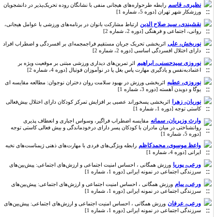
نظیری، قاسم
رابطه طرحواره‌های هیجانی منفی با نشانگان روده تحریک‌پذیر در دانشجویان
ورزشکار شهر تهران [دوره 5، شماره 1]
نقشبندی، سید صلاح الدین
ارتباط مشارکت بانوان در برنامه‌های ورزشی با عوامل هیجانی،
روانی، اجتماعی و فرهنگی [دوره 2، شماره 2]
نوربخش، علی
اثربخشی تحریک جریان مستقیم فراجمجمه‌ای بر افسردگی و اضطراب افراد
دارای اختلال افسردگی اساسی [دوره 2، شماره 2]
نوروزی سیدحسنی، ابراهیم
اثر تمرین‌‌‌های دیداری ورزشی مبتنی بر موقعیت ویژه بر
اعتمادبه‌نفس و یادگیری مهارت پاس بغل پا در نوآموزان فوتبال [دوره 4، شماره 2]
نوروزی، عطیه
اثربخشی ورزش در بهبود سلامت روان دختران نوجوان: مطالعه مقایسه ای
یوگا و دویدن آهسته [دوره 3، شماره 1]
نوریان، زهرا
اثربخشی پسخوراند عصبی بر افزایش تمرکز کودکان دارای اختلال بیش‌فعالی
کاستی توجه [دوره 1، شماره 1]
وارث وزیریان، سمانه
مقایسه اضطراب فراگیر، وسواس اجباری و انعطاف پذیری
روانشناختی در میان مادران با کودکان پسر دارای درخودماندگی و بیش فعالی کاستی توجه
[دوره 5، شماره 1]
واعظ موسوی، محمدکاظم
رابطه ویژگی‌های فردی با مهارت‌های ذهنی ژیمناست‌های نخبه
ایرانی [دوره 4، شماره 1]
ورعی، پوریا
ورزش همگانی ، احساس امنیت اجتماعی و ارزش‌های اجتماعی: پیش‌بین‌های
سرزندگی اجتماعی در نمونه ایرانی [دوره 1، شماره 1]
ورعی، پیام
ورزش همگانی ، احساس امنیت اجتماعی و ارزش‌های اجتماعی: پیش‌بین‌های
سرزندگی اجتماعی در نمونه ایرانی [دوره 1، شماره 1]
ورعی، عرفان
ورزش همگانی ، احساس امنیت اجتماعی و ارزش‌های اجتماعی: پیش‌بین‌های
سرزندگی اجتماعی در نمونه ایرانی [دوره 1، شماره 1]