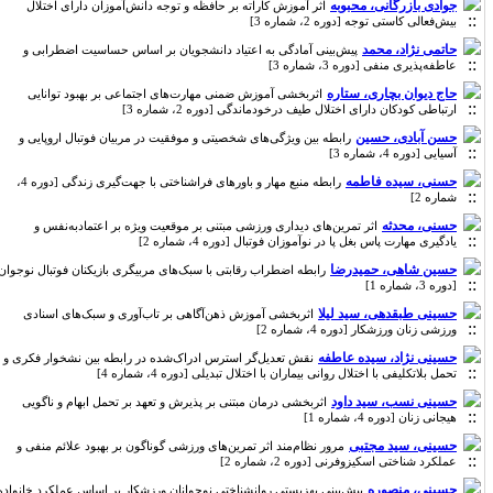
جوادی بازرگانی، محبوبه
اثر آموزش کاراته بر حافظه و توجه دانش‌آموزان دارای اختلال
بیش‌فعالی کاستی توجه [دوره 2، شماره 3]
حاتمی نژاد، محمد
پیش­‌بینی آمادگی به اعتیاد دانشجویان بر اساس حساسیت اضطرابی و
عاطفه‌پذیری منفی [دوره 3، شماره 3]
حاج دیوان بچاری، ستاره
اثربخشی آموزش ضمنی مهارت‌های اجتماعی بر بهبود توانایی
ارتباطی کودکان دارای اختلال طیف درخودماندگی [دوره 2، شماره 3]
حسن آبادی، حسین
رابطه بین ویژگی‌های شخصیتی و موفقیت در مربیان فوتبال اروپایی و
آسیایی [دوره 4، شماره 3]
حسنی، سیده فاطمه
رابطه منبع مهار و باورهای فراشناختی با جهت­‌گیری زندگی [دوره 4،
شماره 2]
حسنی، محدثه
اثر تمرین‌‌‌های دیداری ورزشی مبتنی بر موقعیت ویژه بر اعتمادبه‌نفس و
یادگیری مهارت پاس بغل پا در نوآموزان فوتبال [دوره 4، شماره 2]
حسین شاهی، حمیدرضا
رابطه اضطراب رقابتی با سبک‌های مربیگری بازیکنان فوتبال نوجوان
[دوره 3، شماره 1]
حسینی طبقدهی، سید لیلا
اثربخشی آموزش ذهن‌آگاهی بر تاب‌آوری و سبک‌های اسنادی
ورزشی زنان ورزشکار [دوره 4، شماره 2]
حسینی نژاد، سیده عاطفه
نقش تعدیل‌گر استرس ادراک‌شده در رابطه بین نشخوار فکری و
تحمل بلاتکلیفی با اختلال روانی بیماران با اختلال تبدیلی [دوره 4، شماره 4]
حسینی نسب، سید داود
اثربخشی درمان مبتنی بر پذیرش و تعهد بر تحمل ابهام و ناگویی
هیجانی زنان [دوره 4، شماره 1]
حسینی، سید مجتبی
مرور نظام‌مند اثر تمرین‌های ورزشی گوناگون بر بهبود علائم منفی و
عملکرد شناختی اسکیزوفرنی [دوره 2، شماره 2]
حسینی، منصوره
پیش‌بینی بهزیستی روانشناختی نوجوانان ورزشکار بر اساس عملکرد خانواده