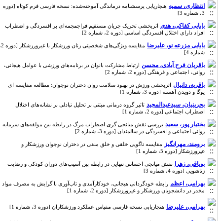
انتظاری، سمیه
هنجاریابی پرسشنامه درماندگی آموخته‌شده: نسخه فارسی فرم کوتاه [دوره
3، شماره 3]
بابایی کفاکی، هدی
اثربخشی تحریک جریان مستقیم فراجمجمه‌ای بر افسردگی و اضطراب
افراد دارای اختلال افسردگی اساسی [دوره 2، شماره 2]
بابایی مزرعه نو، علیرضا
مقایسه ویژگی‌های شخصیتی زنان ورزشکار با غیرورزشکار [دوره 2،
شماره 4]
باقریان فرح آبادی، محسن
ارتباط مشارکت بانوان در برنامه‌های ورزشی با عوامل هیجانی،
روانی، اجتماعی و فرهنگی [دوره 2، شماره 2]
باقریه، دانیال
اثربخشی ورزش در بهبود سلامت روان دختران نوجوان: مطالعه مقایسه ای
یوگا و دویدن آهسته [دوره 3، شماره 1]
بحرینیان، سیدعبدالمجید
تاثیر گروه درمانی مبتنی بر تحلیل تبادلی بر نشانه‌های اختلال
اضطراب اجتماعی [دوره 2، شماره 1]
بختیار پور، سعید
بررسی نقش میانجی گری اضطراب مرگ در رابطه بین مولفه‌های سرمایه
روانی اجتماعی و افسردگی در سالمندان [دوره 3، شماره 2]
برومند، مهرانگیز
مقایسه ناگویی خلقی و خلق منفی در دختران نوجوان ورزشکار و
غیرورزشکار [دوره 5، شماره 1]
بویاقی، زهرا
نقش میانجی احساس تنهایی در رابطه بین آسیب‌های دوران کودکی و رضایت
زناشویی [دوره 4، شماره 3]
بهرامی، اعظم
رابطه خودگردانی هیجانی، خودکارآمدی و تاب‌آوری با گرایش به مصرف مواد
مخدر در دانشجویان ورزشکار و غیرورزشکار [دوره 2، شماره 1]
بهرامی، علیرضا
هنجاریابی نسخه فارسی مقیاس عملکرد ورزشکاران [دوره 3، شماره 1]