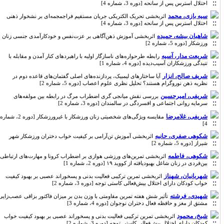
اختلال استرس پس از سانحه [دوره 3، شماره 4]
سیه بازی، محمد
اثربخشی تحریک الکتریکی جریان مستقیم فراجمجمه‌ای بر نشخوار ذهنی
اختلال استرس پس از سانحه [دوره 3، شماره 4]
شاهبان بیشه، حمیده
اثربخشی آموزش ذهن‌آگاهی بر عزت‌نفس و خودکارآمدی جنسی زنان
ورزشکار [دوره 5، شماره 2]
شریعت مدار، آسیه
رابطه طرحواره‌های ناسازگار اولیه با راهبردهای کنار آمدن و مقابله با
تنیدگی ورزشکاران آسیب‌دیده [دوره 4، شماره 1]
شریف صالح، انزار
آیا ساختارهای لیمبیک، پردازنده‌های اصلی گفتمان‌های قاعده دوم در
نظریه ذهن نوروگرام هستند؟ تحلیل نظری علوم اعصاب [دوره 5، شماره 2]
شریفی، امیرحسین
بررسی نقش میانجی گری اضطراب مرگ در رابطه بین مولفه‌های
سرمایه روانی اجتماعی و افسردگی در سالمندان [دوره 3، شماره 2]
شریفی، غلامرضا
مقایسه ویژگی‌های شخصیتی زنان ورزشکار با غیرورزشکار [دوره 2، شماره
4]
شکوهی صفری، حانیه
اثربخشی آموزش تن‌آرامی بر کیفیت خواب دختران ورزشکار شهر
شیراز [دوره 5، شماره 2]
شکوهی، فاطمه
اثربخشی تمرین‌های ورزشی هوازی بر اضطراب کرونا و مهارت‌های ارتباطی
بین‌فردی در زنان شاغل بهبودیافته از کووید ۱۹ [دوره 2، شماره 1]
شهربانیان، شهناز
اثربخشی تمرین ترکیبی فعالیت بدنی و پسخوراند عصبی بر بهبود کیفیت
خواب کودکان دارای اختلال بیش‌فعالی کاستی توجه [دوره 3، شماره 2]
شهیدی، فرشته
تأثیر شش هفته تمرین مقاومتی با وزن بدن بر میزان فاکتور بزاقی عصب‌زایی
مشتق از مغز و حافظه فعال دختران نوجوان [دوره 4، شماره 3]
شیخ، محمود
اثربخشی تمرین ترکیبی فعالیت بدنی و پسخوراند عصبی بر بهبود کیفیت خواب
کودکان دارای اختلال بیش‌فعالی کاستی توجه [دوره 3، شماره 2]