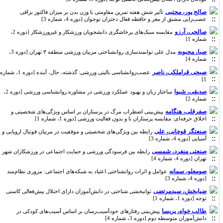
صالح پور، محتبی
تأثیر شش هفته تمرین مقاومتی با وزن بدن بر میزان فاکتور بزاقی
عصب‌زایی مشتق از مغز و حافظه فعال دختران نوجوان [دوره 4، شماره 3]
صالحی، آرزو
مقایسه سبک‌های پرخاشگری دانشجویان ورزشکار و غیرورزشکار [دوره 2،
شماره 1]
صبا، محبوبه
مدل علی توانمندسازی روانشناختی مربیان ورزشی منطقه ۳ تهران [دوره 3،
شماره 4]
صبحی قراملکی، ناصر
عصب‌روانشناسی بالینی ورزشی: گذشته، حال، آینده [دوره 1، شماره
1]
صدیقی، شیوا
ساختار زبان و بهبود عملکرد ورزشی در مشاوره روانشناسی ورزشی [دوره 2،
شماره 2]
صفرقلی، هنگامه
پیش‌بینی اضطراب مرگ در پرستاران بر اساس ویژگی‌های شخصیتی و
اخلاق حرفه‌ای: مقایسه پرستاران با و بدون فعالیت ورزشی [دوره 1، شماره 1]
صنعتگر قوچانی، علی
رابطه بین ویژگی‌های شخصیتی و موفقیت در مربیان فوتبال اروپایی و
آسیایی [دوره 4، شماره 3]
صنعتی منفرد، شمسی
رابطه بین فرسودگی ورزشی و حمایت اجتماعی در ورزشکاران شهر
تهران [دوره 4، شماره 4]
صومعلو، سمانه
عوامل و اثرات روانشناختی اعتیاد به شبکه‌های اجتماعی: مروری نظام‌مند
[دوره 4، شماره 3]
ضیابخش، سیدمرتضی
توانبخشی شناختی در دانش‌آموزان دارای اختلال بیش‌فعالی کاستی
توجه [دوره 1، شماره 1]
طالب خواه، پریسا
پیش‌بینی رفتارهای خودآسیب‌رسان بر اساس آسیب‌های کودکی در
دانش‌آموزان متوسطه دوم [دوره 3، شماره 4]