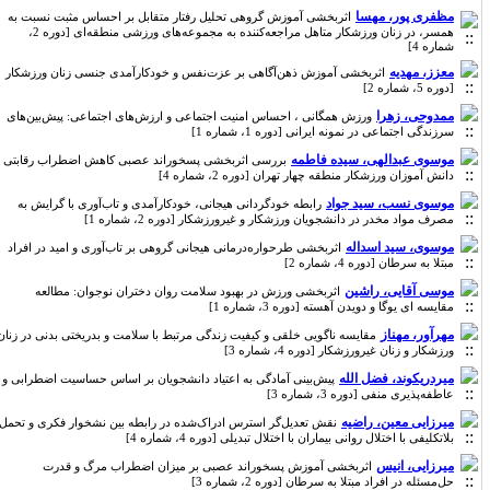
مظفری پور، مهسا
اثربخشی آموزش گروهی تحلیل رفتار متقابل بر احساس مثبت نسبت به
همسر، در زنان ورزشکار متاهل مراجعه‌کننده به مجموعه‌های ورزشی منطقه‌ای [دوره 2،
شماره 4]
معزز، مهدیه
اثربخشی آموزش ذهن‌آگاهی بر عزت‌نفس و خودکارآمدی جنسی زنان ورزشکار
[دوره 5، شماره 2]
ممدوحی، زهرا
ورزش همگانی ، احساس امنیت اجتماعی و ارزش‌های اجتماعی: پیش‌بین‌های
سرزندگی اجتماعی در نمونه ایرانی [دوره 1، شماره 1]
موسوی عبدالهی، سیده فاطمه
بررسی اثربخشی پسخوراند عصبی کاهش اضطراب رقابتی
دانش آموزان ورزشکار منطقه چهار تهران [دوره 2، شماره 4]
موسوی نسب، سید جواد
رابطه خودگردانی هیجانی، خودکارآمدی و تاب‌آوری با گرایش به
مصرف مواد مخدر در دانشجویان ورزشکار و غیرورزشکار [دوره 2، شماره 1]
موسوی، سید اسداله
اثربخشی طرحواره‌درمانی هیجانی گروهی بر تاب‌آوری و امید در افراد
مبتلا به سرطان [دوره 4، شماره 2]
موسی آقایی، راشین
اثربخشی ورزش در بهبود سلامت روان دختران نوجوان: مطالعه
مقایسه ای یوگا و دویدن آهسته [دوره 3، شماره 1]
مهرآور، مهناز
مقایسه ناگویی خلقی و کیفیت زندگی مرتبط با سلامت و بدریختی بدنی در زنان
ورزشکار و زنان غیرورزشکار [دوره 4، شماره 3]
میردریکوند، فضل الله
پیش­‌بینی آمادگی به اعتیاد دانشجویان بر اساس حساسیت اضطرابی و
عاطفه‌پذیری منفی [دوره 3، شماره 3]
میرزایی معین، راضیه
نقش تعدیل‌گر استرس ادراک‌شده در رابطه بین نشخوار فکری و تحمل
بلاتکلیفی با اختلال روانی بیماران با اختلال تبدیلی [دوره 4، شماره 4]
میرزایی، انیس
اثربخشی آموزش پسخوراند عصبی بر میزان اضطراب مرگ و قدرت
حل‌مسئله در افراد مبتلا به سرطان [دوره 2، شماره 3]