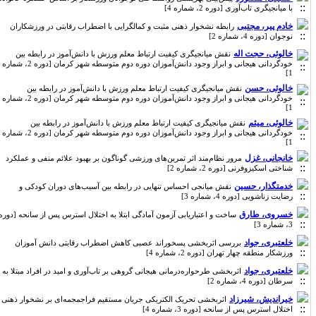
با میانجیگری تاب‌آوری [دوره 2، شماره 4]
خادم پیر، مجتبی
رابطه نشخوار ذهنی مثبت و کمالگرایی با اضطراب رقابتی در ورزشکاران
نوجوان [دوره 4، شماره 2]
خالوئی، حجت اله
نقش میانجیگری کیفیت ارتباط معلم ورزش با دانش‌آموز در رابطه بین
خودگردانی هیجانی و ابراز وجود دانش‌آموزان دوره دوم متوسطه شهر کرمان [دوره 2، شماره
1]
خالوئی، حسن
نقش میانجیگری کیفیت ارتباط معلم ورزش با دانش‌آموز در رابطه بین
خودگردانی هیجانی و ابراز وجود دانش‌آموزان دوره دوم متوسطه شهر کرمان [دوره 2، شماره
1]
خالوئی، میثم
نقش میانجیگری کیفیت ارتباط معلم ورزش با دانش‌آموز در رابطه بین
خودگردانی هیجانی و ابراز وجود دانش‌آموزان دوره دوم متوسطه شهر کرمان [دوره 2، شماره
1]
خانجانی، غزل
مرور نظام‌مند اثر تمرین‌های ورزشی گوناگون بر بهبود علائم منفی و عملکرد
شناختی اسکیزوفرنی [دوره 2، شماره 2]
خدمتگذار، حسین
نقش میانجی احساس تنهایی در رابطه بین آسیب‌های دوران کودکی و
رضایت زناشویی [دوره 4، شماره 3]
خسروی، طارق
ساخت و اعتباریابی آزمون آمادگی ابتلا به اختلال استرس پس از سانحه [دوره
3، شماره 3]
خلعتبری، جواد
بررسی اثربخشی پسخوراند عصبی کاهش اضطراب رقابتی دانش آموزان
ورزشکار منطقه چهار تهران [دوره 2، شماره 4]
خلعتبری، جواد
اثربخشی طرحواره‌درمانی هیجانی گروهی بر تاب‌آوری و امید در افراد مبتلا به
سرطان [دوره 4، شماره 2]
خیراندیش، شیرزاد
اثربخشی تحریک الکتریکی جریان مستقیم فراجمجمه‌ای بر نشخوار ذهنی
اختلال استرس پس از سانحه [دوره 3، شماره 4]