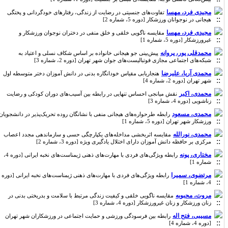
مجیدی فرد، مهسا
تفاوت‌های جنسیتی در رضایت از زندگی، رفتارهای خودگردانی و پختگی
هیجانی در نوجوانان ورزشکار [دوره 5، شماره 2]
مجیدی فرد، مهسا
مقایسه ناگویی خلقی و خلق منفی در دختران نوجوان ورزشکار و
غیرورزشکار [دوره 5، شماره 1]
محمدقلی پور، پروانه
پیش‌بینی جو هیجانی خانواده بر اساس شکاف نسلی و اعتیاد به
شبکه‌های اجتماعی مجازی فوتبالیست‌های جوان شهر تهران [دوره 2، شماره 3]
محمدی آریا، علیرضا
هنجاریابی مقیاس خودانگاره بدنی در دانش آموزان دختر متوسطه اول
شهر تهران [دوره 2، شماره 4]
محمدی، اکبر
نقش میانجی احساس تنهایی در رابطه بین آسیب‌های دوران کودکی و رضایت
زناشویی [دوره 4، شماره 3]
محمدی، مسعود
رابطه طرحواره‌های هیجانی منفی با نشانگان روده تحریک‌پذیر در دانشجویان
ورزشکار شهر تهران [دوره 5، شماره 1]
محمدی، نورالله
مقایسه اثربخشی مداخله‌های یکپارچگی حسی و سازماندهی مجدد اعصاب
مرکزی بر حافظه دانش آموزان دارای اختلال یادگیری ویژه [دوره 3، شماره 2]
مختاری، پونه
رابطه ویژگی‌های فردی با مهارت‌های ذهنی ژیمناست‌های نخبه ایرانی [دوره 4،
شماره 1]
مرتضوی، سمیرا
رابطه ویژگی‌های فردی با مهارت‌های ذهنی ژیمناست‌های نخبه ایرانی [دوره
4، شماره 1]
مروت، محبوبه
مقایسه ناگویی خلقی و کیفیت زندگی مرتبط با سلامت و بدریختی بدنی در
زنان ورزشکار و زنان غیرورزشکار [دوره 4، شماره 3]
مسیبی، فتح اله
رابطه بین فرسودگی ورزشی و حمایت اجتماعی در ورزشکاران شهر تهران
[دوره 4، شماره 4]