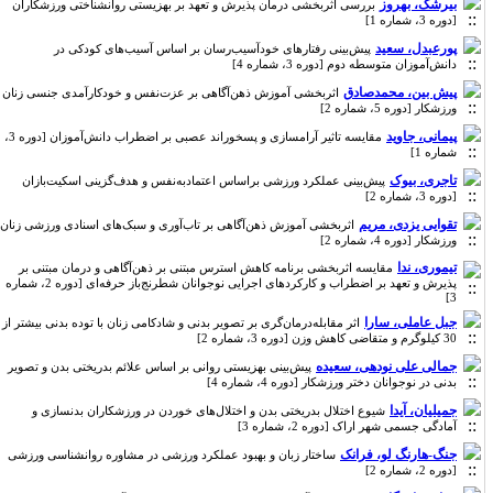
بیرشک، بهروز
بررسی اثربخشی درمان پذیرش و تعهد بر بهزیستی روانشناختی ورزشکاران
[دوره 3، شماره 1]
پورعبدل، سعید
پیش‌بینی رفتارهای خودآسیب‌رسان بر اساس آسیب‌های کودکی در
دانش‌آموزان متوسطه دوم [دوره 3، شماره 4]
پیش بین، محمدصادق
اثربخشی آموزش ذهن‌آگاهی بر عزت‌نفس و خودکارآمدی جنسی زنان
ورزشکار [دوره 5، شماره 2]
پیمانی، جاوید
مقایسه تاثیر آرامسازی و پسخوراند عصبی بر اضطراب دانش‌آموزان [دوره 3،
شماره 1]
تاجری، بیوک
پیش‌بینی عملکرد ورزشی براساس اعتمادبه‌نفس و هدف‌گزینی اسکیت‌بازان
[دوره 3، شماره 2]
تقوایی یزدی، مریم
اثربخشی آموزش ذهن‌آگاهی بر تاب‌آوری و سبک‌های اسنادی ورزشی زنان
ورزشکار [دوره 4، شماره 2]
تیموری، ندا
مقایسه اثربخشی برنامه کاهش استرس مبتنی بر ذهن‌آگاهی و درمان مبتنی بر
پذیرش و تعهد بر اضطراب و کارکردهای اجرایی نوجوانان شطرنج‌باز حرفه­‌ای [دوره 2، شماره
3]
جبل عاملی، سارا
اثر مقابله‌درمان‌گری بر تصویر بدنی و شادکامی زنان با توده بدنی بیشتر از
30 کیلوگرم و متقاضی کاهش وزن [دوره 3، شماره 2]
جمالی علی نودهی، سعیده
پیش‌بینی بهزیستی روانی بر اساس علائم بدریختی بدن و تصویر
بدنی در نوجوانان دختر ورزشکار [دوره 4، شماره 4]
جمیلیان، آیدا
شیوع اختلال بدریختی بدن و اختلال‌های خوردن در ورزشکاران بدنسازی و
آمادگی جسمی شهر اراک [دوره 2، شماره 3]
جنگ-هارنگ لو، فرانک
ساختار زبان و بهبود عملکرد ورزشی در مشاوره روانشناسی ورزشی
[دوره 2، شماره 2]