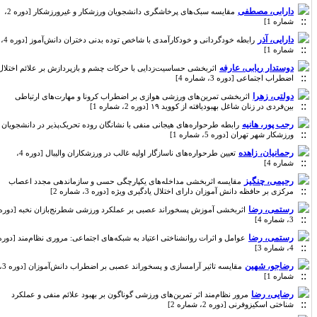
دارابی، مصطفی
مقایسه سبک‌های پرخاشگری دانشجویان ورزشکار و غیرورزشکار [دوره 2،
شماره 1]
دارایی، آذر
رابطه خودگردانی و خودکارآمدی با شاخص توده بدنی دختران دانش‌آموز [دوره 4،
شماره 1]
دوستدار ریابی، عارفه
اثربخشی حساسیت‌زدایی با حرکات چشم و بازپردازش بر علائم اختلال
اضطراب اجتماعی [دوره 3، شماره 4]
دولتی، زهرا
اثربخشی تمرین‌های ورزشی هوازی بر اضطراب کرونا و مهارت‌های ارتباطی
بین‌فردی در زنان شاغل بهبودیافته از کووید ۱۹ [دوره 2، شماره 1]
رجب پور، هانیه
رابطه طرحواره‌های هیجانی منفی با نشانگان روده تحریک‌پذیر در دانشجویان
ورزشکار شهر تهران [دوره 5، شماره 1]
رحمانیان، زاهده
تعیین طرحواره‌های ناسازگار اولیه غالب در ورزشکاران والیبال [دوره 4،
شماره 4]
رحیمی، چنگیز
مقایسه اثربخشی مداخله‌های یکپارچگی حسی و سازماندهی مجدد اعصاب
مرکزی بر حافظه دانش آموزان دارای اختلال یادگیری ویژه [دوره 3، شماره 2]
رستمی، رضا
اثربخشی آموزش پسخوراند عصبی بر عملکرد ورزشی شطرنج‌بازان نخبه [دوره
3، شماره 4]
رستمی، رضا
عوامل و اثرات روانشناختی اعتیاد به شبکه‌های اجتماعی: مروری نظام‌مند [دوره
4، شماره 3]
رضاجو، شهین
مقایسه تاثیر آرامسازی و پسخوراند عصبی بر اضطراب دانش‌آموزان [دوره 3،
شماره 1]
رضایی، رضا
مرور نظام‌مند اثر تمرین‌های ورزشی گوناگون بر بهبود علائم منفی و عملکرد
شناختی اسکیزوفرنی [دوره 2، شماره 2]