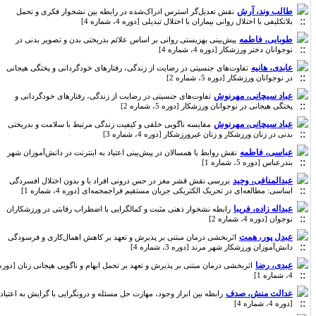
طالب وند، آرش
نقش تعدیل‌گر استرس ادراک‌شده در رابطه بین نشخوار فکری و تحمل
بلاتکلیفی با اختلال روانی بیماران با اختلال تبدیلی [دوره 4، شماره 4]
طوبایی، فاطمه
پیش‌بینی بهزیستی روانی بر اساس علائم بدریختی بدن و تصویر بدنی در
نوجوانان دختر ورزشکار [دوره 4، شماره 4]
عابدی، هانیه
تفاوت‌های جنسیتی در رضایت از زندگی، رفتارهای خودگردانی و پختگی هیجانی
در نوجوانان ورزشکار [دوره 5، شماره 2]
عباد سیچانی، مهرنوش
تفاوت‌های جنسیتی در رضایت از زندگی، رفتارهای خودگردانی و
پختگی هیجانی در نوجوانان ورزشکار [دوره 5، شماره 2]
عباد سیچانی، مهرنوش
مقایسه ناگویی خلقی و کیفیت زندگی مرتبط با سلامت و بدریختی
بدنی در زنان ورزشکار و زنان غیرورزشکار [دوره 4، شماره 3]
عباسی، فاطمه
نقش روابط با همسالان در پیش‌بینی اعتیاد به اینترنت در دانش‌آموزان شهر
بندرعباس [دوره 5، شماره 1]
عبدالمنافی، وحید
بررسی نقش قشر مغز در حس درونی افراد با و بدون اختلال افسردگی
اساسی: مطالعه‌ای در تحریک الکتریکی جریان مستقیم فراجمجمه‌ای [دوره 4، شماره 1]
عبداله زاده، فریبا
رابطه نشخوار ذهنی مثبت و کمالگرایی با اضطراب رقابتی در ورزشکاران
نوجوان [دوره 4، شماره 2]
عبدل پور، همت
اثربخشی درمان مبتنی بر پذیرش و تعهد بر کاهش اهمال‌کاری و فرسودگی
دانش‌آموزان ورزشکار شهر مرند [دوره 3، شماره 4]
عبدی، رضا
اثربخشی درمان مبتنی بر پذیرش و تعهد بر تحمل ابهام و ناگویی هیجانی زنان [دوره
4، شماره 1]
عدالت منش، صدف
رابطه بین ابراز وجود، مهارت حل مسئله و درونگرایی با گرایش به اعتیاد
[دوره 4، شماره 4]