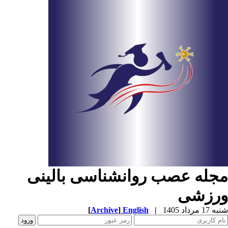
جله عصب روانشناسی بالینی
رزشی
1 مرداد 1405
|
English
]
Archive
[