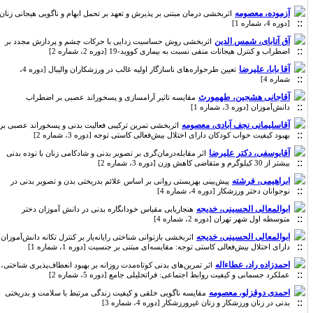
آزموده، معصومه
اثربخشی درمان مبتنی بر پذیرش و تعهد بر تحمل ابهام و ناگویی هیجانی زنان
[دوره 4، شماره 1]
آق آتابای، شمس الدین
اثربخشی روش حساسیت زدایی با حرکات چشم و پردازش مجدد بر
اضطراب و کنترل هیجانات منفی نسبت به بیماری کووید-19 [دوره 2، شماره 2]
آقا بابا، علیرضا
تعیین طرحواره‌های ناسازگار اولیه غالب در ورزشکاران والیبال [دوره 4،
شماره 4]
آقاجانی هشجین، طهمورث
مقایسه تاثیر آرامسازی و پسخوراند عصبی بر اضطراب
دانش‌آموزان [دوره 3، شماره 1]
آقاسلیمانی نجف آبادی، معصومه
اثربخشی تمرین ترکیبی فعالیت بدنی و پسخوراند عصبی بر
بهبود کیفیت خواب کودکان دارای اختلال بیش‌فعالی کاستی توجه [دوره 3، شماره 2]
آقایوسفی، دکتر علیرضا
اثر مقابله‌درمان‌گری بر تصویر بدنی و شادکامی زنان با توده بدنی
بیشتر از 30 کیلوگرم و متقاضی کاهش وزن [دوره 3، شماره 2]
ابراهیمی، فرشته
پیش‌بینی بهزیستی روانی بر اساس علائم بدریختی بدن و تصویر بدنی در
نوجوانان دختر ورزشکار [دوره 4، شماره 4]
ابوالمعالی الحسینی، خدیجه
هنجاریابی مقیاس خودانگاره بدنی در دانش آموزان دختر
متوسطه اول شهر تهران [دوره 2، شماره 4]
ابوالمعالی الحسینی، خدیجه
اثربخشی بازتوانی شناختی رایانه‌یار بر کنترل تکانه دانش‌آموزان
دارای اختلال بیش‌فعالی کاستی توجه: مقایسه‌ای مبتنی بر جنسیت [دوره 1، شماره 1]
احمدزاده راد، عطاءاله
اثر تمرین‌های بدنی کوتاه‌مدت روزانه بر بهبود انعطاف‌پذیری شناختی،
عملکرد جسمانی و کیفیت روابط اجتماعی: فراتحلیلی جامع [دوره 5، شماره 2]
احمدی دوقزلو، معصومه
مقایسه ناگویی خلقی و کیفیت زندگی مرتبط با سلامت و بدریختی
بدنی در زنان ورزشکار و زنان غیرورزشکار [دوره 4، شماره 3]