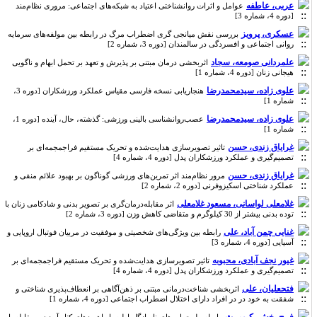
عربی، عاطفه
عوامل و اثرات روانشناختی اعتیاد به شبکه‌های اجتماعی: مروری نظام‌مند
[دوره 4، شماره 3]
عسکری، پرویز
بررسی نقش میانجی گری اضطراب مرگ در رابطه بین مولفه‌های سرمایه
روانی اجتماعی و افسردگی در سالمندان [دوره 3، شماره 2]
علمردانی صومعه، سجاد
اثربخشی درمان مبتنی بر پذیرش و تعهد بر تحمل ابهام و ناگویی
هیجانی زنان [دوره 4، شماره 1]
علوی زاده، سیدمحمدرضا
هنجاریابی نسخه فارسی مقیاس عملکرد ورزشکاران [دوره 3،
شماره 1]
علوی زاده، سیدمحمدرضا
عصب‌روانشناسی بالینی ورزشی: گذشته، حال، آینده [دوره 1،
شماره 1]
غرایاق زندی، حسن
تاثیر تصویرسازی هدایت‌‌شده و تحریک مستقیم فراجمجمه‌ای بر
تصمیم‌‌گیری و عملکرد ورزشکاران پدل [دوره 4، شماره 4]
غرایاق زندی، حسن
مرور نظام‌مند اثر تمرین‌های ورزشی گوناگون بر بهبود علائم منفی و
عملکرد شناختی اسکیزوفرنی [دوره 2، شماره 2]
غلامعلی لواسانی، مسعود غلامعلی
اثر مقابله‌درمان‌گری بر تصویر بدنی و شادکامی زنان با
توده بدنی بیشتر از 30 کیلوگرم و متقاضی کاهش وزن [دوره 3، شماره 2]
غنایی چمن آباد، علی
رابطه بین ویژگی‌های شخصیتی و موفقیت در مربیان فوتبال اروپایی و
آسیایی [دوره 4، شماره 3]
غیور نجف آبادی، محبوبه
تاثیر تصویرسازی هدایت‌‌شده و تحریک مستقیم فراجمجمه‌ای بر
تصمیم‌‌گیری و عملکرد ورزشکاران پدل [دوره 4، شماره 4]
فتحعلیان، علی
اثربخشی شناخت‌درمانی مبتنی بر ذهن‌آگاهی بر انعطاف‌پذیری شناختی و
شفقت به خود در در افراد دارای اختلال اضطراب اجتماعی [دوره 4، شماره 1]