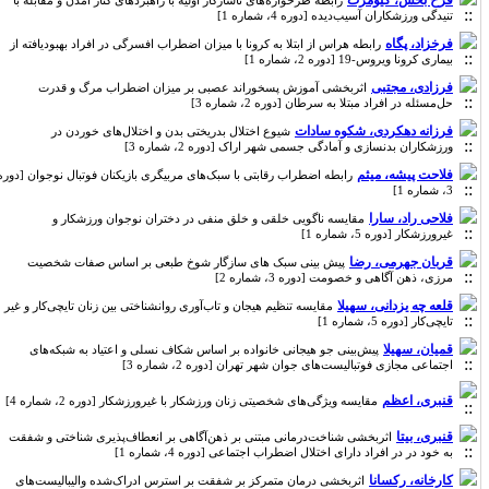
فرح بخش، کیومرث
رابطه طرحواره‌های ناسازگار اولیه با راهبردهای کنار آمدن و مقابله با
تنیدگی ورزشکاران آسیب‌دیده [دوره 4، شماره 1]
فرخزاد، پگاه
رابطه هراس از ابتلا به کرونا با میزان اضطراب افسرگی در افراد بهبودیافته از
بیماری کرونا ویروس-19 [دوره 2، شماره 1]
فرزادی، مجتبی
اثربخشی آموزش پسخوراند عصبی بر میزان اضطراب مرگ و قدرت
حل‌مسئله در افراد مبتلا به سرطان [دوره 2، شماره 3]
فرزانه دهکردی، شکوه سادات
شیوع اختلال بدریختی بدن و اختلال‌های خوردن در
ورزشکاران بدنسازی و آمادگی جسمی شهر اراک [دوره 2، شماره 3]
فلاحت پیشه، میثم
رابطه اضطراب رقابتی با سبک‌های مربیگری بازیکنان فوتبال نوجوان [دوره
3، شماره 1]
فلاحی راد، سارا
مقایسه ناگویی خلقی و خلق منفی در دختران نوجوان ورزشکار و
غیرورزشکار [دوره 5، شماره 1]
قربان جهرمی، رضا
پیش بینی سبک های سازگار شوخ طبعی بر اساس صفات شخصیت
مرزی، ذهن آگاهی و خصومت [دوره 3، شماره 2]
قلعه چه یزدانی، سهیلا
مقایسه تنظیم هیجان و تاب‌آوری روانشناختی بین زنان تایچی‌کار و غیر
تایچی‌کار [دوره 5، شماره 1]
قمیان، سهیلا
پیش‌بینی جو هیجانی خانواده بر اساس شکاف نسلی و اعتیاد به شبکه‌های
اجتماعی مجازی فوتبالیست‌های جوان شهر تهران [دوره 2، شماره 3]
قنبری، اعظم
مقایسه ویژگی‌های شخصیتی زنان ورزشکار با غیرورزشکار [دوره 2، شماره 4]
قنبری، بیتا
اثربخشی شناخت‌درمانی مبتنی بر ذهن‌آگاهی بر انعطاف‌پذیری شناختی و شفقت
به خود در در افراد دارای اختلال اضطراب اجتماعی [دوره 4، شماره 1]
کارخانه، رکسانا
اث‍رب‍خ‍ش‍ی‌ درم‍ان‌ متمرکز بر شفقت بر استرس ادراک‌شده والیبالیست‌های