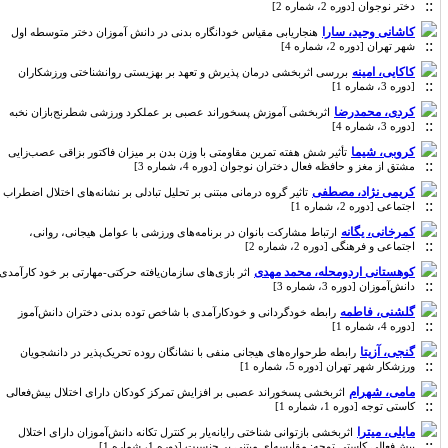
دختر نوجوان [دوره 2، شماره 2]
کاشانی وحید، سارا
هنجاریابی مقیاس خودانگاره بدنی در دانش آموزان دختر متوسطه اول
شهر تهران [دوره 2، شماره 4]
کاکایی، امینه
بررسی اثربخشی درمان پذیرش و تعهد بر بهزیستی روانشناختی ورزشکاران
[دوره 3، شماره 1]
کردی، محمدرضا
اثربخشی آموزش پسخوراند عصبی بر عملکرد ورزشی شطرنج‌بازان نخبه
[دوره 3، شماره 4]
کروبی، شیما
تأثیر شش هفته تمرین مقاومتی با وزن بدن بر میزان فاکتور بزاقی عصب‌زایی
مشتق از مغز و حافظه فعال دختران نوجوان [دوره 4، شماره 3]
کریمی نژاد، مصطفی
تاثیر گروه درمانی مبتنی بر تحلیل تبادلی بر نشانه‌های اختلال اضطراب
اجتماعی [دوره 2، شماره 1]
کمرخانی، یگانه
ارتباط مشارکت بانوان در برنامه‌های ورزشی با عوامل هیجانی، روانی،
اجتماعی و فرهنگی [دوره 2، شماره 2]
کوهستانی اردومحله، محمد مهدی
اثر بازی‌های سازمان‌یافته حرکتی-مهارتی بر خود کارآمدی
دانش‌آموزان [دوره 3، شماره 3]
گلشنی، فاطمه
رابطه خودگردانی و خودکارآمدی با شاخص توده بدنی دختران دانش‌آموز
[دوره 4، شماره 1]
گنجی، آزیتا
رابطه طرحواره‌های هیجانی منفی با نشانگان روده تحریک‌پذیر در دانشجویان
ورزشکار شهر تهران [دوره 5، شماره 1]
مامی، شهرام
اثربخشی پسخوراند عصبی بر افزایش تمرکز کودکان دارای اختلال بیش‌فعالی
کاستی توجه [دوره 1، شماره 1]
مایلی، میترا
اثربخشی بازتوانی شناختی رایانه‌یار بر کنترل تکانه دانش‌آموزان دارای اختلال
بیش‌فعالی کاستی توجه: مقایسه‌ای مبتنی بر جنسیت [دوره 1، شماره 1]