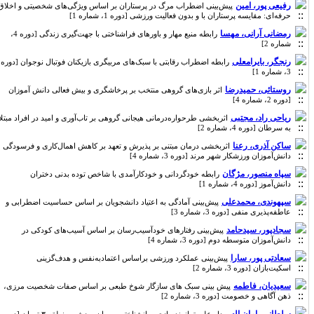
رفیعی پور، امین
پیش‌بینی اضطراب مرگ در پرستاران بر اساس ویژگی‌های شخصیتی و اخلاق
حرفه‌ای: مقایسه پرستاران با و بدون فعالیت ورزشی [دوره 1، شماره 1]
رمضانی آرانی، مهسا
رابطه منبع مهار و باورهای فراشناختی با جهت­‌گیری زندگی [دوره 4،
شماره 2]
رنجگر، بایرامعلی
رابطه اضطراب رقابتی با سبک‌های مربیگری بازیکنان فوتبال نوجوان [دوره
3، شماره 1]
روستائی، حمیدرضا
اثر بازی‌های گروهی منتخب بر پرخاشگری و بیش فعالی دانش آموزان
[دوره 2، شماره 4]
ریاحی راد، مجتبی
اثربخشی طرحواره‌درمانی هیجانی گروهی بر تاب‌آوری و امید در افراد مبتلا
به سرطان [دوره 4، شماره 2]
ساکن آذری، رعنا
اثربخشی درمان مبتنی بر پذیرش و تعهد بر کاهش اهمال‌کاری و فرسودگی
دانش‌آموزان ورزشکار شهر مرند [دوره 3، شماره 4]
سپاه منصور، مژگان
رابطه خودگردانی و خودکارآمدی با شاخص توده بدنی دختران
دانش‌آموز [دوره 4، شماره 1]
سپهوندی، محمدعلی
پیش­‌بینی آمادگی به اعتیاد دانشجویان بر اساس حساسیت اضطرابی و
عاطفه‌پذیری منفی [دوره 3، شماره 3]
سجادپور، سیدحامد
پیش‌بینی رفتارهای خودآسیب‌رسان بر اساس آسیب‌های کودکی در
دانش‌آموزان متوسطه دوم [دوره 3، شماره 4]
سعادتی پور، سارا
پیش‌بینی عملکرد ورزشی براساس اعتمادبه‌نفس و هدف‌گزینی
اسکیت‌بازان [دوره 3، شماره 2]
سعیدیان، فاطمه
پیش بینی سبک های سازگار شوخ طبعی بر اساس صفات شخصیت مرزی،
ذهن آگاهی و خصومت [دوره 3، شماره 2]