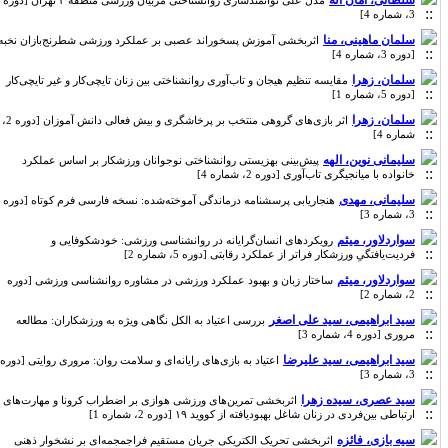
سلطانی، امان اله
مدل علی توانمندسازی روانشناختی مربیان ورزشی منطقه ۳ تهران [دوره
3، شماره 4]
سلمان ماهینی، منا
اثربخشی آموزش پسخوراند عصبی بر عملکرد ورزشی شطرنج‌بازان نخبه
[دوره 3، شماره 4]
سلمان، زهرا
مقایسه تنظیم هیجان و تاب‌آوری روانشناختی بین زنان تایچی‌کار و غیر تایچی‌کار
[دوره 5، شماره 1]
سلمان، زهرا
اثر بازی‌های گروهی منتخب بر پرخاشگری و بیش فعالی دانش آموزان [دوره 2،
شماره 4]
سلیمانی نوین، الهه
پیش‌بینی بهزیستی روانشناختی نوجوانان ورزشکار بر اساس عملکرد
خانواده با میانجیگری تاب‌آوری [دوره 2، شماره 4]
سلیمانی، مهدی
هنجاریابی پرسشنامه درماندگی آموخته‌شده: نسخه فارسی فرم کوتاه [دوره
3، شماره 3]
سواردلاور، میثم
رویکردهای انسان‌گرایانه در روانشناسی ورزشی: خودشکوفایی و
فردیت‌یافتگیِ ورزشکار فراتر از عملکرد رقابتی [دوره 5، شماره 2]
سواردلاور، میثم
ساختار زبان و بهبود عملکرد ورزشی در مشاوره روانشناسی ورزشی [دوره
2، شماره 2]
سید ابراهیمی، سید علی اصغر
بررسی اعتیاد به الکل نگاهی ویژه به ورزشکاران: مطالعه
مروری [دوره 4، شماره 3]
سید ابراهیمی، سید علیرضا
اعتیاد به بازی‌های رایانه‌ای و سلامت روان: مروری روایتی [دوره
3، شماره 3]
سید عصری، سیده زهرا
اثربخشی تمرین‌های ورزشی هوازی بر اضطراب کرونا و مهارت‌های
ارتباطی بین‌فردی در زنان شاغل بهبودیافته از کووید ۱۹ [دوره 2، شماره 1]
سیه بازی، فائزه
اثربخشی تحریک الکتریکی جریان مستقیم فراجمجمه‌ای بر نشخوار ذهنی