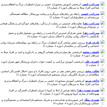
میرزایی، انیس
اثربخشی آموزش پسخوراند عصبی بر میزان اضطراب مرگ و انعطاف‌پذیری
شناختی افراد مبتلا به سرطان [دوره 3، شماره 3]
میرزایی، حسین
رابطه بین رفتارهای مربیگری و رضایت ورزشکار: مطالعه‌ همبستگی
بین‌رشته‌ای در شطرنج‌بازان [دوره 4، شماره 2]
میرزایی، زهرا
تفاوت‌های جنسیتی در رضایت از زندگی، رفتارهای خودگردانی و پختگی هیجانی
در نوجوانان ورزشکار [دوره 5، شماره 2]
میرزایی، زهرا
نقش تعدیل‌گر استرس ادراک‌شده در رابطه بین نشخوار فکری و تحمل
بلاتکلیفی با اختلال روانی بیماران با اختلال تبدیلی [دوره 4، شماره 4]
نادری، فرح
بررسی نقش میانجی گری اضطراب مرگ در رابطه بین مولفه‌های سرمایه روانی
اجتماعی و افسردگی در سالمندان [دوره 3، شماره 2]
ناصحی، محمد
اثربخشی طرحواره‌درمانی هیجانی گروهی بر تاب‌آوری و امید در افراد مبتلا به
سرطان [دوره 4، شماره 2]
ناصری، علی
اثربخشی آموزش تن‌آرامی بر کیفیت خواب دختران ورزشکار شهر شیراز [دوره
5، شماره 2]
نجاتی، وحید
بررسی نقش قشر مغز در حس درونی افراد با و بدون اختلال افسردگی اساسی:
مطالعه‌ای در تحریک الکتریکی جریان مستقیم فراجمجمه‌ای [دوره 4، شماره 1]
نژادی، مریم
اثربخشی آموزش پسخوراند عصبی بر میزان اضطراب مرگ و انعطاف‌پذیری
شناختی افراد مبتلا به سرطان [دوره 3، شماره 3]
نصیری نسب، زهرا
رابطه هراس از ابتلا به کرونا با میزان اضطراب افسرگی در افراد
بهبودیافته از بیماری کرونا ویروس-19 [دوره 2، شماره 1]
نصیری، میلاد
تاثیر تصویرسازی هدایت‌‌شده و تحریک مستقیم فراجمجمه‌ای بر تصمیم‌‌گیری و
عملکرد ورزشکاران پدل [دوره 4، شماره 4]