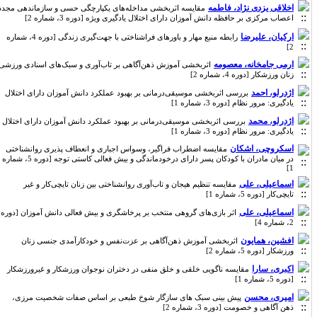
اخلاقی یزدی نژاد، فاطمه
مقایسه اثربخشی مداخله‌های یکپارچگی حسی و سازماندهی مجدد
اعصاب مرکزی بر حافظه دانش آموزان دارای اختلال یادگیری ویژه [دوره 3، شماره 2]
ارکیان، علیرضا
رابطه منبع مهار و باورهای فراشناختی با جهت­‌گیری زندگی [دوره 4، شماره
2]
ارمی جامخانه، معصومه
اثربخشی آموزش ذهن‌آگاهی بر تاب‌آوری و سبک‌های اسنادی ورزشی
زنان ورزشکار [دوره 4، شماره 2]
اژدرلو، احمد
بررسی اثربخشی موسیقی‌درمانی بر بهبود عملکرد دانش آموزان دارای اختلال
یادگیری: مرور نظام [دوره 3، شماره 1]
اژدرلو، محمد
بررسی اثربخشی موسیقی‌درمانی بر بهبود عملکرد دانش آموزان دارای اختلال
یادگیری: مرور نظام [دوره 3، شماره 1]
اسکروچی، اشکان
مقایسه اضطراب فراگیر، وسواس اجباری و انعطاف پذیری روانشناختی
در میان مادران با کودکان پسر دارای درخودماندگی و بیش فعالی کاستی توجه [دوره 5، شماره
1]
اسماعیلی، علی
مقایسه تنظیم هیجان و تاب‌آوری روانشناختی بین زنان تایچی‌کار و غیر
تایچی‌کار [دوره 5، شماره 1]
اسماعیلی، علی
اثر بازی‌های گروهی منتخب بر پرخاشگری و بیش فعالی دانش آموزان [دوره
2، شماره 4]
افشین، همایون
اثربخشی آموزش ذهن‌آگاهی بر عزت‌نفس و خودکارآمدی جنسی زنان
ورزشکار [دوره 5، شماره 2]
اکبری، سارا
مقایسه ناگویی خلقی و خلق منفی در دختران نوجوان ورزشکار و غیرورزشکار
[دوره 5، شماره 1]
امیری، محسن
پیش بینی سبک های سازگار شوخ طبعی بر اساس صفات شخصیت مرزی،
ذهن آگاهی و خصومت [دوره 3، شماره 2]